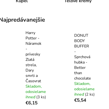
Kúpeľ
Telové krémy
Najpredávanejšie
Harry
DONUT
Potter -
BODY
Náramok
BUFFER
-
-
prívesky
Sprchová
Zlatá
hubka -
strela,
Better
Dary
than
smrti a
chocolate
Časovrat
Skladom,
Skladom,
odosielame
odosielame
ihneď
(2 ks)
ihneď
(3 ks)
€5,54
€6,15