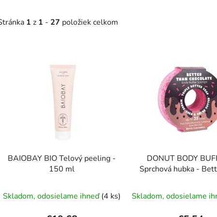
Stránka
1
z
1
-
27
položiek celkom
V
ý
p
s
p
r
o
d
BAIOBAY BIO Telový peeling -
DONUT BODY BUFF
u
150 ml
Sprchová hubka - Bett
k
chocolate
t
Skladom, odosielame ihneď
(4 ks)
Skladom, odosielame i
o
v