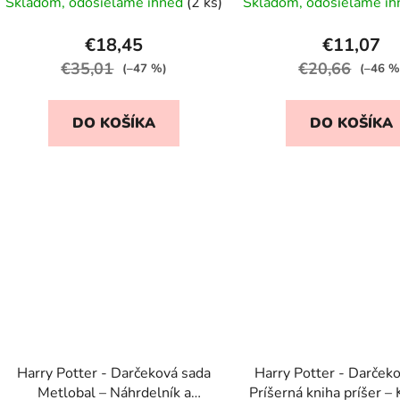
Skladom, odosielame ihneď
(2 ks)
Skladom, odosielame i
€18,45
€11,07
€35,01
€20,66
(–47 %)
(–46 %
DO KOŠÍKA
DO KOŠÍKA
Harry Potter - Darčeková sada
Harry Potter - Darček
Metlobal – Náhrdelník a
Príšerná kniha príšer –