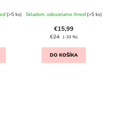
reďkovkové náušnice
neď
(>5 ks)
Skladom, odosielame ihneď
(>5 ks)
€15,99
€24
(–33 %)
DO KOŠÍKA