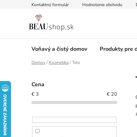
Prejsť
Kontaktný formulár
Hodnotenie obchodu
na
obsah
Voňavý a čistý domov
Produkty pre d
Domov
/
Kozmetika
/
Telo
B
o
Cena
č
€
3
€
20
n
ý
p
a
n
e