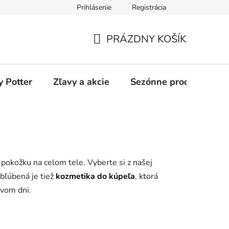
Prihlásenie
Registrácia
odmienky
Ochrana osobných údajov
O nás
Blog
PRÁZDNY KOŠÍK
NÁKUPNÝ
KOŠÍK
y Potter
Zľavy a akcie
Sezónne produkty
pokožku na celom tele. Vyberte si z našej
Obľúbená je tiež
kozmetika do kúpeľa
, ktorá
vom dni.