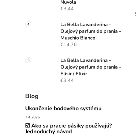
Nuvola
€3,44
La Bella Lavanderina -
Olejový parfum do prania -
Muschio Bianco
€14,76
i
La Bella Lavanderina -
Olejový parfum do prania -
Elisir / Elixír
€3,44
Blog
Ukončenie bodového systému
7.4.2026
☑️ Ako sa pracie pásiky používajú?
Jednoduchý návod