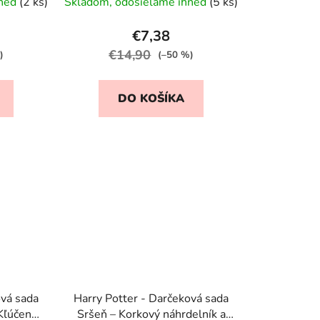
hneď
(2 ks)
Skladom, odosielame ihneď
(5 ks)
€7,38
€14,90
)
(–50 %)
DO KOŠÍKA
ová sada
Harry Potter - Darčeková sada
 Kľúčenka
Sršeň – Korkový náhrdelník a