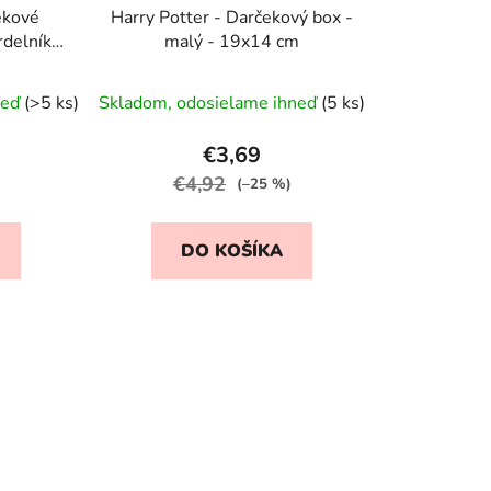
ekové
Harry Potter - Darčekový box -
rdelník a
malý - 19x14 cm
neď
(>5 ks)
Skladom, odosielame ihneď
(5 ks)
€3,69
€4,92
(–25 %)
DO KOŠÍKA