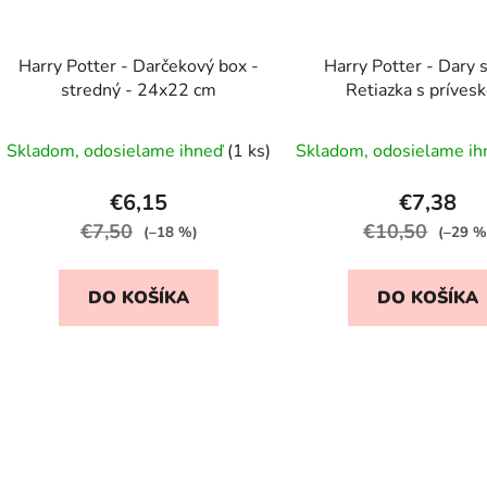
Harry Potter - Darčekový box -
Harry Potter - Dary s
stredný - 24x22 cm
Retiazka s príves
(náhrdelník)
Prieme
Skladom, odosielame ihneď
(1 ks)
Skladom, odosielame i
hodnot
produk
€6,15
€7,38
je
€7,50
€10,50
(–18 %)
(–29 %
5,0
z
DO KOŠÍKA
DO KOŠÍKA
5
hviezdič