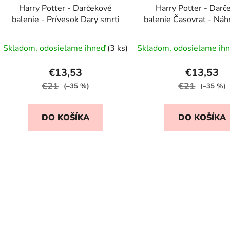
Harry Potter - Darčekové
Harry Potter - Darč
balenie - Prívesok Dary smrti
balenie Časovrat - Náh
náušnice
Skladom, odosielame ihneď
(3 ks)
Skladom, odosielame ih
€13,53
€13,53
€21
€21
(–35 %)
(–35 %)
DO KOŠÍKA
DO KOŠÍKA