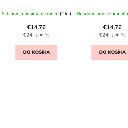
náušnice so Zlatou streľou
a odznak
Skladom, odosielame ihneď
(2 ks)
Skladom, odosielame ih
€14,76
€14,76
€24
€24
(–38 %)
(–38 %)
DO KOŠÍKA
DO KOŠÍKA