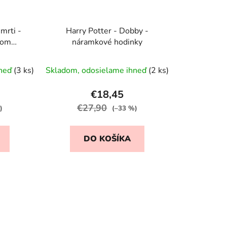
mrti -
Harry Potter - Dobby -
kom
náramkové hodinky
rné
hneď
(3 ks)
Skladom, odosielame ihneď
(2 ks)
enie
tu
€18,45
€27,90
)
(–33 %)
DO KOŠÍKA
iek.