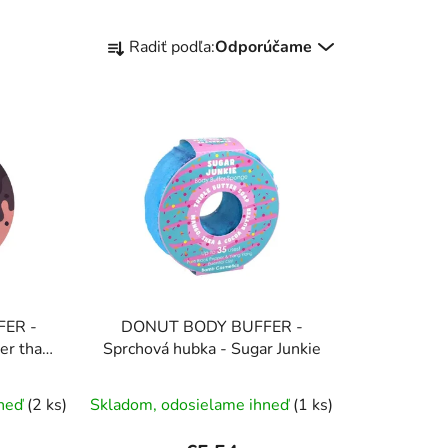
R
Radiť podľa:
Odporúčame
a
d
e
n
i
e
p
r
o
d
u
ER -
DONUT BODY BUFFER -
k
er than
Sprchová hubka - Sugar Junkie
t
o
hneď
(2 ks)
Skladom, odosielame ihneď
(1 ks)
v