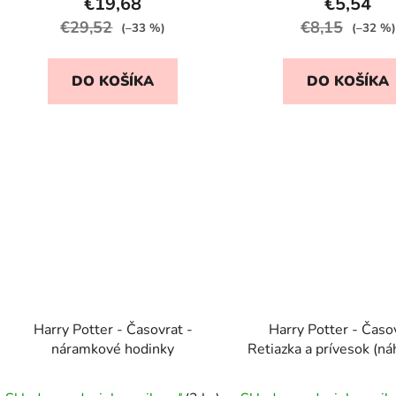
€19,68
€5,54
€29,52
€8,15
(–33 %)
(–32 %)
DO KOŠÍKA
DO KOŠÍKA
Harry Potter - Časovrat -
Harry Potter - Časov
náramkové hodinky
Retiazka a prívesok (ná