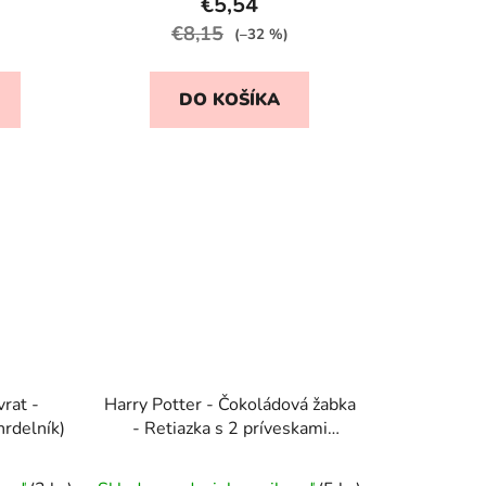
€5,54
€8,15
(–32 %)
DO KOŠÍKA
rat -
Harry Potter - Čokoládová žabka
hrdelník)
- Retiazka s 2 príveskami
(náhrdelník)