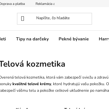
Doprava a platba
Reklamácia a vrátenie tovaru
Obchodné p
eti
Tipy na darčeky
Pekné bývanie
Harr
Telová kozmetika
Overená telová kozmetika, ktorá vám zabezpečí sviežu a zdravú 
ponuky
kvalitné telové krémy
, ktoré hydratujú vašu pokožku. 
zabezpečí vášmu telu a pokožke celkové ukľudnenie po namáha