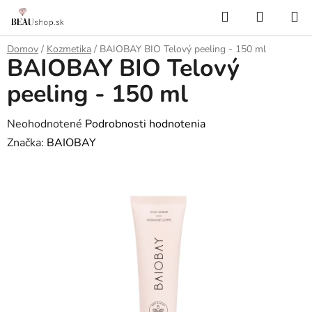
Prejsť
Hľadať
NÁKUP
na
KOŠÍK
obsah
Domov
/
Kozmetika
/
BAIOBAY BIO Telový peeling - 150 ml
BAIOBAY BIO Telový
peeling - 150 ml
Priemerné
Neohodnotené
Podrobnosti hodnotenia
hodnotenie
Značka:
BAIOBAY
produktu
je
0,0
z
5
hviezdičiek.