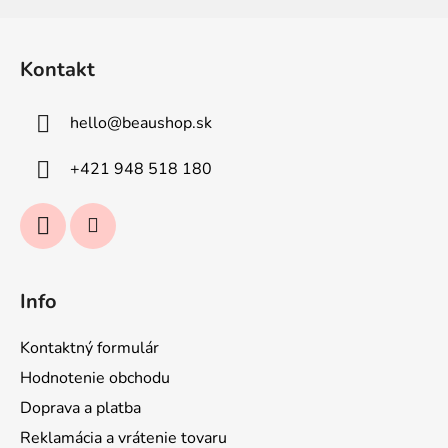
Z
á
Kontakt
p
ä
hello
@
beaushop.sk
t
i
+421 948 518 180
e
Info
Kontaktný formulár
Hodnotenie obchodu
Doprava a platba
Reklamácia a vrátenie tovaru