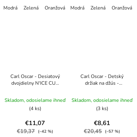
Modrá
Zelená
Oranžová
Modrá
Tmavošedá
Zelená
Oranžová
Carl Oscar - Desiatový
Carl Oscar - Detský
dvojdielny N'ICE CUP
držiak na džús -
pohárik (termobox)
4balenie
Skladom, odosielame ihneď
Skladom, odosielame ihneď
(4 ks)
(3 ks)
€11,07
€8,61
€19,37
€20,45
(–42 %)
(–57 %)