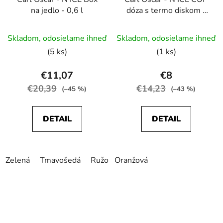
na jedlo - 0,6 l
dóza s termo diskom -
300 + 150 ml
Skladom, odosielame ihneď
Skladom, odosielame ihneď
(5 ks)
(1 ks)
€11,07
€8
€20,39
€14,23
(–45 %)
(–43 %)
DETAIL
DETAIL
Zelená
Tmavošedá
Ružová
Oranžová