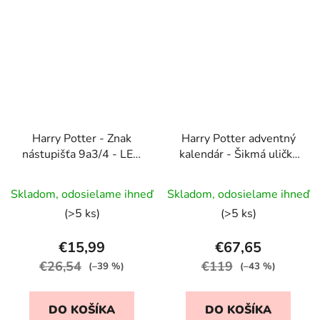
Harry Potter - Znak
Harry Potter adventný
nástupišťa 9a3/4 - LED
kalendár - Šikmá ulička
svetlo - závesné/stojan
- so šperkami a
Priemerné
doplnkami
Skladom, odosielame ihneď
Skladom, odosielame ihneď
hodnotenie
(>5 ks)
(>5 ks)
produktu
je
€15,99
€67,65
5,0
€26,54
€119
(–39 %)
(–43 %)
z
5
DO KOŠÍKA
DO KOŠÍKA
hviezdičiek.