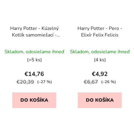
Harry Potter - Kúzelný
Harry Potter - Pero -
Kotlík samomiešací -
Elixír Felix Felicis
Hodina Elixírov
Skladom, odosielame ihneď
Skladom, odosielame ihneď
(>5 ks)
(4 ks)
€14,76
€4,92
€20,39
€6,67
(–27 %)
(–26 %)
DO KOŠÍKA
DO KOŠÍKA