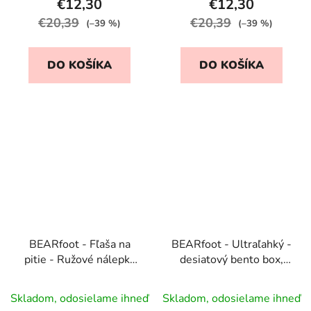
€12,30
€12,30
€20,39
€20,39
(–39 %)
(–39 %)
DO KOŠÍKA
DO KOŠÍKA
BEARfoot - Fľaša na
BEARfoot - Ultraľahký -
pitie - Ružové nálepky
desiatový bento box,
450 ml
Jednorožec + príbor
Skladom, odosielame ihneď
Skladom, odosielame ihneď