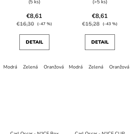
(5 ks)
(>5 ks)
produktu
je
€8,61
€8,61
5,0
€16,30
€15,28
(–47 %)
(–43 %)
z
5
DETAIL
DETAIL
hviezdičiek.
Modrá
Zelená
Oranžová
Modrá
Tmavošedá
Zelená
Ružová
Oranžová
Carl Oscar - N'ICE Box
Carl Oscar - N'ICE CUP