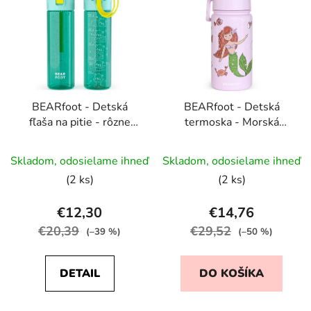
ý
p
p
r
i
o
s
d
p
u
r
k
BEARfoot - Detská
BEARfoot - Detská
o
t
fľaša na pitie - rôzne
termoska - Morská
d
o
druhy 500 ml
panna - 0,4 l
u
v
Skladom, odosielame ihneď
Skladom, odosielame ihneď
k
t
(2 ks)
(2 ks)
o
€12,30
€14,76
v
€20,39
€29,52
(–39 %)
(–50 %)
DETAIL
DO KOŠÍKA