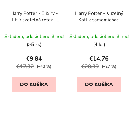
Harry Potter - Elixíry -
Harry Potter - Kúzelný
LED svetelná reťaz -
Kotlík samomiešací
1,65 m
Priemerné
Skladom, odosielame ihneď
Skladom, odosielame ihneď
hodnotenie
(>5 ks)
(4 ks)
produktu
je
€9,84
€14,76
5,0
€17,32
€20,39
(–43 %)
(–27 %)
z
5
DO KOŠÍKA
DO KOŠÍKA
hviezdičiek.