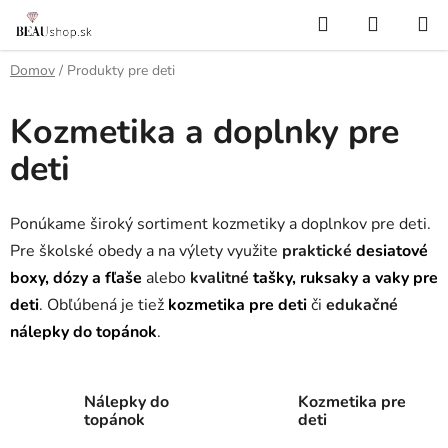
Prejsť
Hľadať
NÁKUP
na
KOŠÍK
obsah
Domov
/
Produkty pre deti
Kozmetika a doplnky pre
deti
Ponúkame široký sortiment kozmetiky a doplnkov pre deti.
Pre školské obedy a na výlety využite
praktické
desiatové
boxy, dózy a fľaše
alebo
kvalitné
tašky, ruksaky a vaky pre
deti
. Obľúbená je tiež
kozmetika pre deti
či
edukačné
nálepky do topánok
.
Nálepky do
Kozmetika pre
topánok
deti