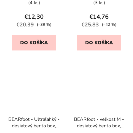
(4 ks)
(3 ks)
€12,30
€14,76
€20,39
€25,83
(–39 %)
(–42 %)
DO KOŠÍKA
DO KOŠÍKA
BEARfoot - Ultraľahký -
BEARfoot - veľkosť M -
desiatový bento box,
desiatový bento box,
Morská panna + príbor
Astro Medvedík