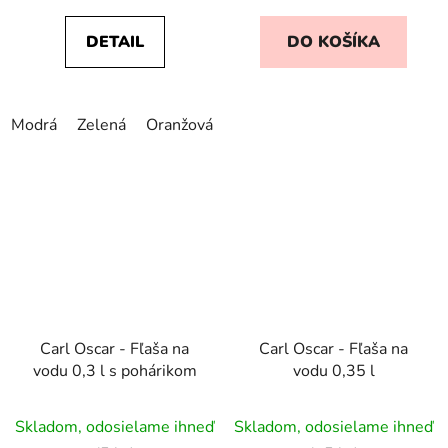
DETAIL
DO KOŠÍKA
Modrá
Zelená
Oranžová
Tmavošedá
Ružová
Carl Oscar - Fľaša na
Carl Oscar - Fľaša na
vodu 0,3 l s pohárikom
vodu 0,35 l
Priemerné
Skladom, odosielame ihneď
Skladom, odosielame ihneď
hodnotenie