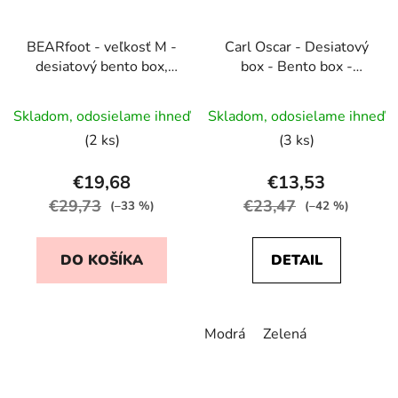
BEARfoot - veľkosť M -
Carl Oscar - Desiatový
desiatový bento box,
box - Bento box -
Opička
18x15 cm
Skladom, odosielame ihneď
Skladom, odosielame ihneď
(2 ks)
(3 ks)
€19,68
€13,53
€29,73
€23,47
(–33 %)
(–42 %)
DO KOŠÍKA
DETAIL
Modrá
Zelená