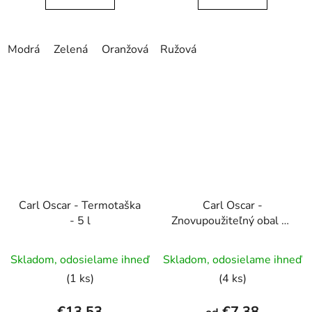
Modrá
Zelená
Oranžová
Ružová
Tmavošedá
Ružová
Carl Oscar - Termotaška
Carl Oscar -
- 5 l
Znovupoužiteľný obal na
chlebík
Skladom, odosielame ihneď
Skladom, odosielame ihneď
(1 ks)
(4 ks)
€13,53
€7,38