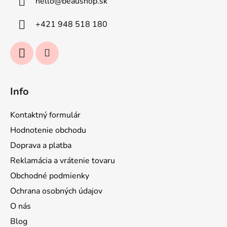
hello
@
beaushop.sk
t
i
+421 948 518 180
e
Info
Kontaktný formulár
Hodnotenie obchodu
Doprava a platba
Reklamácia a vrátenie tovaru
Obchodné podmienky
Ochrana osobných údajov
O nás
Blog