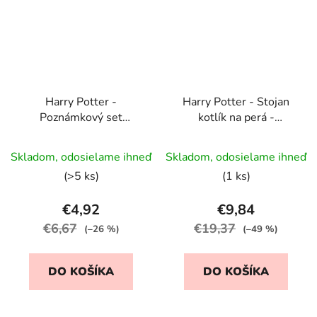
Harry Potter -
Harry Potter - Stojan
Poznámkový set
kotlík na perá -
Ministerstva mágie
keramický
Skladom, odosielame ihneď
Skladom, odosielame ihneď
(>5 ks)
(1 ks)
€4,92
€9,84
€6,67
€19,37
(–26 %)
(–49 %)
DO KOŠÍKA
DO KOŠÍKA