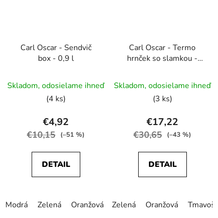
Carl Oscar - Sendvič
Carl Oscar - Termo
box - 0,9 l
hrnček so slamkou -
0,25 l
Priemerné
Skladom, odosielame ihneď
Skladom, odosielame ihneď
hodnotenie
(4 ks)
(3 ks)
produktu
je
€4,92
€17,22
5,0
€10,15
€30,65
(–51 %)
(–43 %)
z
5
DETAIL
DETAIL
hviezdičiek.
Modrá
Zelená
Oranžová
Zelená
Tmavošedá
Oranžová
Ružová
Tmavoš