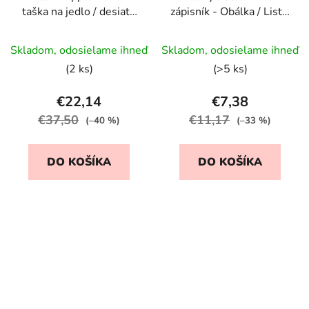
taška na jedlo / desiatu
zápisník - Obálka / List z
- Pomaranče
Rokfortu
Skladom, odosielame ihneď
Skladom, odosielame ihneď
(2 ks)
(>5 ks)
€22,14
€7,38
€37,50
€11,17
(–40 %)
(–33 %)
DO KOŠÍKA
DO KOŠÍKA