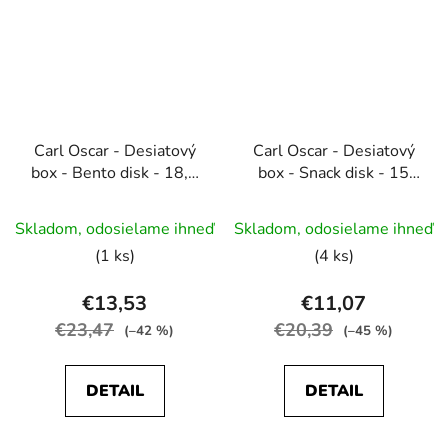
Carl Oscar - Desiatový
Carl Oscar - Desiatový
box - Bento disk - 18,5
box - Snack disk - 15
cm
cm
Priemerné
Priemerné
Skladom, odosielame ihneď
Skladom, odosielame ihneď
hodnotenie
hodnotenie
(1 ks)
(4 ks)
produktu
produktu
je
je
€13,53
€11,07
5,0
5,0
€23,47
€20,39
(–42 %)
(–45 %)
z
z
5
5
DETAIL
DETAIL
hviezdičiek.
hviezdičiek.