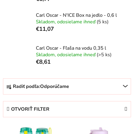
Carl Oscar - N'ICE Box na jedlo - 0,6 l
Skladom, odosielame ihneď
(5 ks)
€11,07
Carl Oscar - Fľaša na vodu 0,35 l
Skladom, odosielame ihneď
(>5 ks)
€8,61
R
Radiť podľa:
Odporúčame
a
d
e
OTVORIŤ FILTER
n
i
V
e