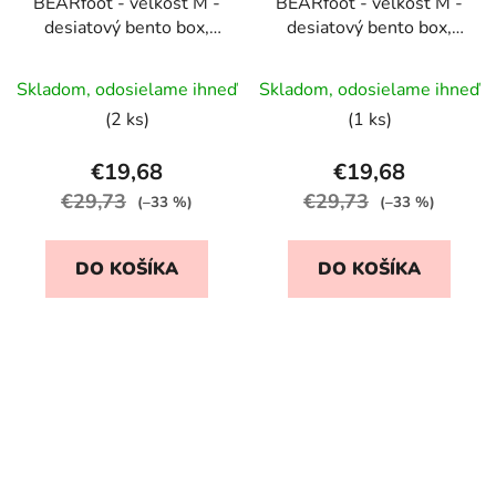
BEARfoot - veľkosť M -
BEARfoot - veľkosť M -
desiatový bento box,
desiatový bento box,
Dinosaury
Morská panna
Skladom, odosielame ihneď
Skladom, odosielame ihneď
(2 ks)
(1 ks)
€19,68
€19,68
€29,73
€29,73
(–33 %)
(–33 %)
DO KOŠÍKA
DO KOŠÍKA