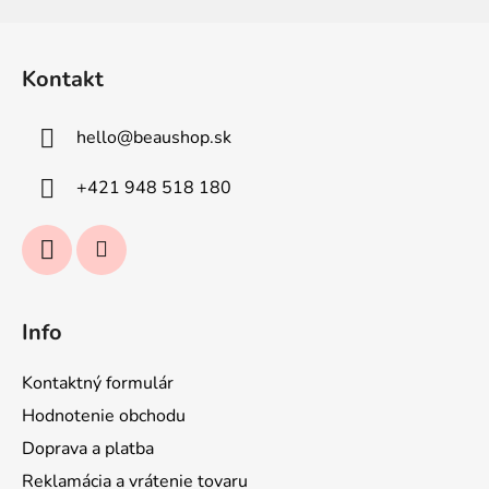
Z
á
Kontakt
p
ä
hello
@
beaushop.sk
t
i
+421 948 518 180
e
Info
Kontaktný formulár
Hodnotenie obchodu
Doprava a platba
Reklamácia a vrátenie tovaru