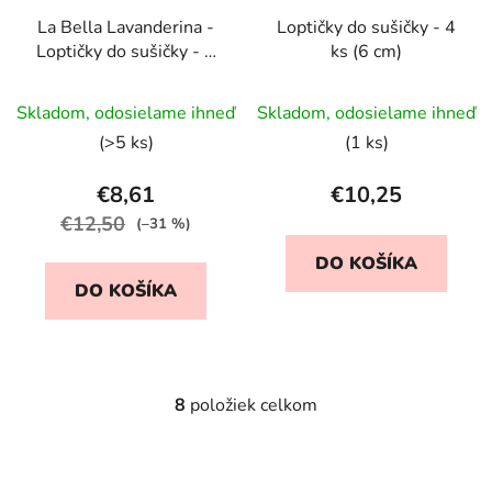
La Bella Lavanderina -
Loptičky do sušičky - 4
Loptičky do sušičky - 3
ks (6 cm)
ks v obale (7 cm)
Priemerné
Skladom, odosielame ihneď
Skladom, odosielame ihneď
hodnotenie
(>5 ks)
(1 ks)
produktu
je
€8,61
€10,25
5,0
€12,50
(–31 %)
z
DO KOŠÍKA
5
DO KOŠÍKA
hviezdičiek.
8
položiek celkom
O
v
l
á