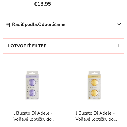
€13,95
R
Radiť podľa:
Odporúčame
a
d
e
OTVORIŤ FILTER
n
i
V
e
ý
p
p
r
i
o
s
d
p
u
r
k
Il Bucato Di Adele -
Il Bucato Di Adele -
o
t
Voňavé loptičky do
Voňavé loptičky do
d
o
sušičky - Diamante
sušičky - Fiori Di Cotone