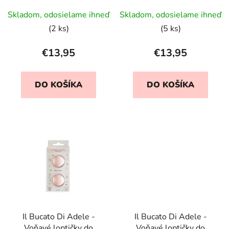
u
v
Rosa
Skladom, odosielame ihneď
Skladom, odosielame ihneď
k
t
(2 ks)
(5 ks)
o
€13,95
€13,95
v
DO KOŠÍKA
DO KOŠÍKA
Il Bucato Di Adele -
Il Bucato Di Adele -
Voňavé loptičky do
Voňavé loptičky do