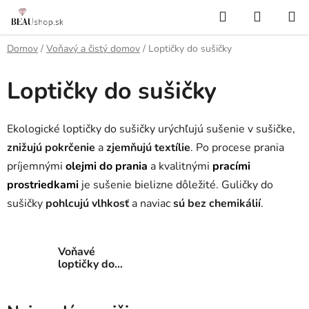
Prejsť
Hľadať
NÁKUP
na
KOŠÍK
obsah
Domov
/
Voňavý a čistý domov
/
Loptičky do sušičky
Loptičky do sušičky
Ekologické loptičky do sušičky urýchľujú sušenie v sušičke,
znižujú pokrčenie
a
zjemňujú textílie
. Po procese prania
príjemnými
olejmi do prania
a kvalitnými
pracími
prostriedkami
je sušenie bielizne dôležité. Guličky do
sušičky
pohlcujú vlhkosť
a naviac
sú bez chemikálií
.
Voňavé
loptičky do
sušičky