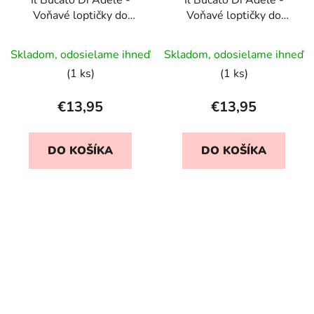
Il Bucato Di Adele -
Il Bucato Di Adele -
Voňavé loptičky do
Voňavé loptičky do
sušičky - Peonia /
sušičky - Puro Bianco
Pivoňka
Skladom, odosielame ihneď
Skladom, odosielame ihneď
(1 ks)
(1 ks)
€13,95
€13,95
DO KOŠÍKA
DO KOŠÍKA