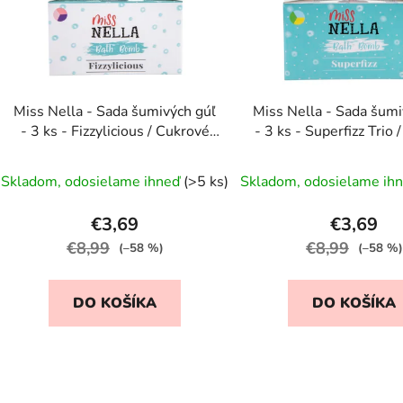
s
p
r
o
d
Miss Nella - Sada šumivých gúľ
Miss Nella - Sada šumi
u
- 3 ks - Fizzylicious / Cukrové
- 3 ks - Superfizz Trio
k
šumenie
trio
t
Skladom, odosielame ihneď
(>5 ks)
Skladom, odosielame ih
o
v
€3,69
€3,69
€8,99
€8,99
(–58 %)
(–58 %)
DO KOŠÍKA
DO KOŠÍKA
O
v