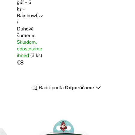
gúľ - 6
ks -
Rainbowfizz
/
Dúhové
šumenie
Skladom,
odosielame
ihneď
(3 ks)
€8
R
Radiť podľa:
Odporúčame
a
d
e
n
i
e