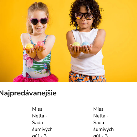
Najpredávanejšie
Miss
Miss
Nella -
Nella -
Sada
Sada
šumivých
šumivých
gúľ - 3
gúľ - 3