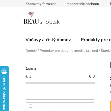
Prejsť
Kontaktný formulár
Hodnotenie obchodu
na
obsah
Voňavý a čistý domov
Produkty pre d
Domov
/
Produkty pre deti
/
Kozmetika pre deti
/
Šumivé
B
o
Cena
č
€
3
€
8
n
ý
p
a
n
e