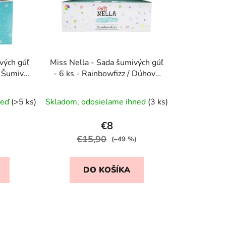
p
r
o
d
u
vých gúľ
Miss Nella - Sada šumivých gúľ
k
 / Šumivé
- 6 ks - Rainbowfizz / Dúhové
t
šumenie
Priemerné
o
neď
(>5 ks)
Skladom, odosielame ihneď
(3 ks)
hodnotenie
v
produktu
€8
je
€15,90
(–49 %)
5,0
z
DO KOŠÍKA
5
hviezdičiek.