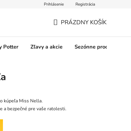
Prihlásenie
Registrácia
odmienky
Ochrana osobných údajov
O nás
Blog
PRÁZDNY KOŠÍK
NÁKUPNÝ
KOŠÍK
y Potter
Zľavy a akcie
Sezónne produkty
ľa
o kúpeľa Miss Nella.
e a bezpečné pre vaše ratolesti.