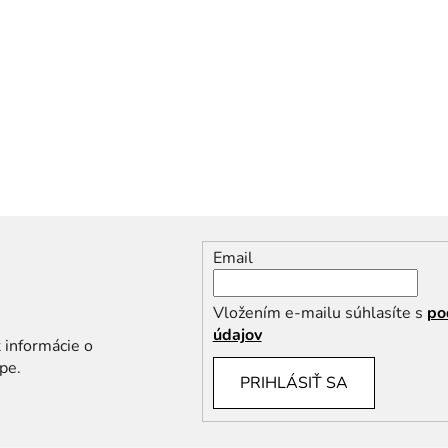
l
á
d
a
c
i
e
p
r
v
k
y
Email
v
ý
Vložením e-mailu súhlasíte s
po
p
údajov
i
 informácie o
s
pe.
PRIHLÁSIŤ SA
u