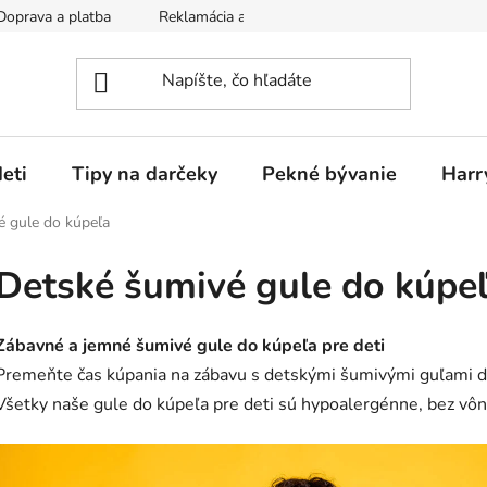
Doprava a platba
Reklamácia a vrátenie tovaru
Obchodné p
eti
Tipy na darčeky
Pekné bývanie
Harr
 gule do kúpeľa
Detské šumivé gule do kúpe
Zábavné a jemné šumivé gule do kúpeľa pre deti
Premeňte čas kúpania na zábavu s detskými šumivými guľami d
Všetky naše gule do kúpeľa pre deti sú hypoalergénne, bez vôn