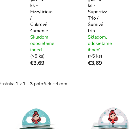
ks -
ks -
Fizzylicious
Superfizz
/
Trio /
Cukrové
Šumivé
šumenie
trio
Skladom,
Skladom,
odosielame
odosielame
ihneď
ihneď
(>5 ks)
(>5 ks)
€3,69
€3,69
Stránka
1
z
1
-
3
položiek celkom
V
ý
p