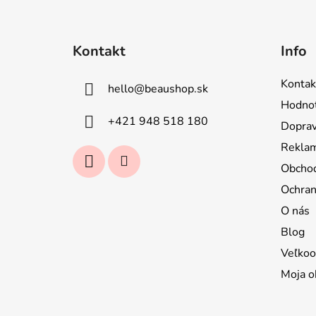
Z
á
Kontakt
Info
p
ä
Kontak
hello
@
beaushop.sk
t
Hodnot
i
+421 948 518 180
Doprav
e
Reklam
Obcho
Ochran
O nás
Blog
Veľkoo
Moja o