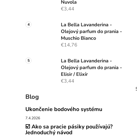
Nuvola
€3,44
La Bella Lavanderina -
Olejový parfum do prania -
Muschio Bianco
€14,76
La Bella Lavanderina -
Olejový parfum do prania -
Elisir / Elixír
€3,44
Blog
Ukončenie bodového systému
7.4.2026
☑️ Ako sa pracie pásiky používajú?
i
Jednoduchý návod