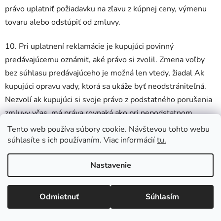
právo uplatniť požiadavku na zľavu z kúpnej ceny, výmenu
tovaru alebo odstúpiť od zmluvy.
10. Pri uplatnení reklamácie je kupujúci povinný
predávajúcemu oznámiť, aké právo si zvolil. Zmena voľby
bez súhlasu predávajúceho je možná len vtedy, žiadal Ak
kupujúci opravu vady, ktorá sa ukáže byť neodstrániteľná.
Nezvolí ak kupujúci si svoje právo z podstatného porušenia
zmluvy včas, má práva rovnaká ako pri nepodstatnom
porušení zmluvy.
Tento web používa súbory cookie. Návštevou tohto webu
súhlasíte s ich používaním. Viac informácií
tu.
11. Ak nie je oprava alebo výmena tovaru možná, na
základe odstúpenia od zmluvy môže kupujúci požadovať
Nastavenie
vrátenie kúpnej ceny v plnej výške.
Odmietnuť
Súhlasím
12. Ak predávajúci preukáže, že kupujúci pred prevzatím o
chybe tovaru vedel alebo ju sám spôsobil, nie je predávajúci