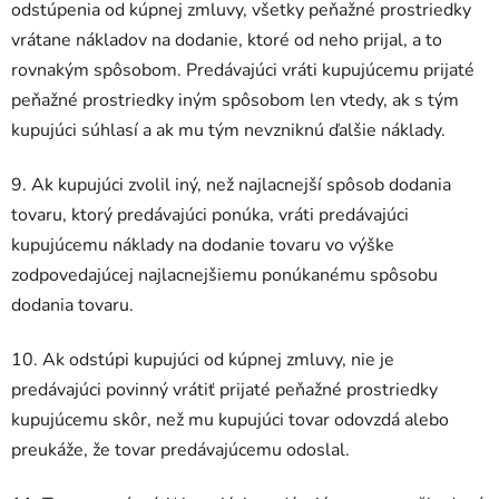
odstúpenia od kúpnej zmluvy, všetky peňažné prostriedky
vrátane nákladov na dodanie, ktoré od neho prijal, a to
rovnakým spôsobom. Predávajúci vráti kupujúcemu prijaté
peňažné prostriedky iným spôsobom len vtedy, ak s tým
kupujúci súhlasí a ak mu tým nevzniknú ďalšie náklady.
9. Ak kupujúci zvolil iný, než najlacnejší spôsob dodania
tovaru, ktorý predávajúci ponúka, vráti predávajúci
kupujúcemu náklady na dodanie tovaru vo výške
zodpovedajúcej najlacnejšiemu ponúkanému spôsobu
dodania tovaru.
10. Ak odstúpi kupujúci od kúpnej zmluvy, nie je
predávajúci povinný vrátiť prijaté peňažné prostriedky
kupujúcemu skôr, než mu kupujúci tovar odovzdá alebo
preukáže, že tovar predávajúcemu odoslal.