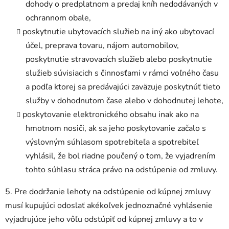
dohody o predplatnom a predaj kníh nedodávaných v
ochrannom obale,
poskytnutie ubytovacích služieb na iný ako ubytovací
účel, preprava tovaru, nájom automobilov,
poskytnutie stravovacích služieb alebo poskytnutie
služieb súvisiacich s činnosťami v rámci voľného času
a podľa ktorej sa predávajúci zaväzuje poskytnúť tieto
služby v dohodnutom čase alebo v dohodnutej lehote,
poskytovanie elektronického obsahu inak ako na
hmotnom nosiči, ak sa jeho poskytovanie začalo s
výslovným súhlasom spotrebiteľa a spotrebiteľ
vyhlásil, že bol riadne poučený o tom, že vyjadrením
tohto súhlasu stráca právo na odstúpenie od zmluvy.
5. Pre dodržanie lehoty na odstúpenie od kúpnej zmluvy
musí kupujúci odoslať akékoľvek jednoznačné vyhlásenie
vyjadrujúce jeho vôľu odstúpiť od kúpnej zmluvy a to v