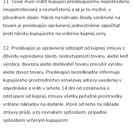
11. Tovar musí vrátiť kupujúci predávajúcemu nepoškodený,
neopotrebovaný a neznečistený a ak je to možné, v
pôvodnom obale. Nárok na náhradu škody vzniknuté na
tovare je predávajúci oprávnený jednostranne započítať
proti nároku kupujúceho na vrátenie kúpnej ceny.
12. Predávajúci je oprávnený odstúpiť od kúpnej zmluvy z
dôvodu vypredania zásob, nedostupnosti tovaru, alebo keď
výrobca, dovozca alebo dodávateľ tovaru prerušil výrobu
alebo dovoz tovaru. Predávajúci bezodkladne informuje
kupujúceho prostredníctvo emailovej adresy uvedenej v
objednávke a vráti v lehote 14 dní od oznámenia o
odstúpení od kúpnej zmluvy všetky peňažné prostriedky
vrátane nákladov na dodanie, ktoré od neho na základe
zmluvy prijal, a to rovnakým spôsobom, prípadne
spôsobom určeným kupujúcim.