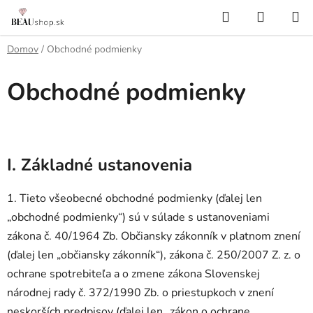
Prejsť
Hľadať
NÁKUP
na
KOŠÍK
obsah
Domov
/
Obchodné podmienky
Obchodné podmienky
I.
Základné ustanovenia
1. Tieto všeobecné obchodné podmienky (ďalej len
„obchodné podmienky“) sú v súlade s ustanoveniami
zákona č. 40/1964 Zb. Občiansky zákonník v platnom znení
(ďalej len „občiansky zákonník“), zákona č. 250/2007 Z. z. o
ochrane spotrebiteľa a o zmene zákona Slovenskej
národnej rady č. 372/1990 Zb. o priestupkoch v znení
neskorších predpisov (ďalej len „zákon o ochrane