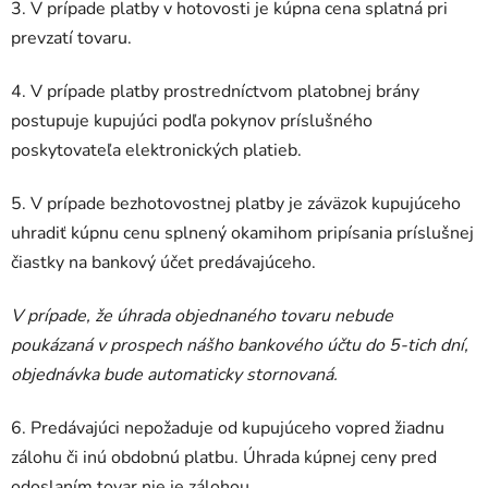
3. V prípade platby v hotovosti je kúpna cena splatná pri
prevzatí tovaru.
4. V prípade platby prostredníctvom platobnej brány
postupuje kupujúci podľa pokynov príslušného
poskytovateľa elektronických platieb.
5. V prípade bezhotovostnej platby je záväzok kupujúceho
uhradiť kúpnu cenu splnený okamihom pripísania príslušnej
čiastky na bankový účet predávajúceho.
V prípade, že úhrada objednaného tovaru nebude
poukázaná v prospech nášho bankového účtu do 5-tich dní,
objednávka bude automaticky stornovaná.
6. Predávajúci nepožaduje od kupujúceho vopred žiadnu
zálohu či inú obdobnú platbu. Úhrada kúpnej ceny pred
odoslaním tovar nie je zálohou.