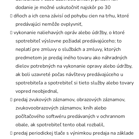
dodanie je možné uskutočniť najskôr po 30
dňoch a ich cena závisí od pohybu cien na trhu, ktoré
predávajúci nemôže ovplyvniť,
vykonanie naliehavých opráv alebo údržby, o ktoré
spotrebiteľ výslovne požiadal predávajúceho; to
neplatí pre zmluvy o službách a zmluvy, ktorých
predmetom je predaj iného tovaru ako náhradných
dielov potrebných na vykonanie opravy alebo údržby,
ak boli uzavreté počas návštevy predávajúceho u
spotrebiteľa a spotrebiteľ si tieto služby alebo tovary
vopred neobjednal,
predaj zvukových záznamov, obrazových záznamov,
zvukovoobrazových záznamov, kníh alebo
počítačového softwéru predávaných v ochrannom
obale, ak spotrebiteľ tento obal rozbalil,
predaj periodickej tlače s výnimkou predaja na základe