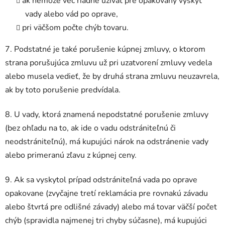
ak nemôže vec riadne užívať pre opakovaný výskyt
vady alebo vád po oprave,
pri väčšom počte chýb tovaru.
7. Podstatné je také porušenie kúpnej zmluvy, o ktorom
strana porušujúca zmluvu už pri uzatvorení zmluvy vedela
alebo musela vedieť, že by druhá strana zmluvu neuzavrela,
ak by toto porušenie predvídala.
8. U vady, ktorá znamená nepodstatné porušenie zmluvy
(bez ohľadu na to, ak ide o vadu odstrániteľnú či
neodstrániteľnú), má kupujúci nárok na odstránenie vady
alebo primeranú zľavu z kúpnej ceny.
9. Ak sa vyskytol prípad odstrániteľná vada po oprave
opakovane (zvyčajne tretí reklamácia pre rovnakú závadu
alebo štvrtá pre odlišné závady) alebo má tovar väčší počet
chýb (spravidla najmenej tri chyby súčasne), má kupujúci