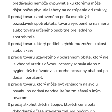
predávajúci nemôže ovplyvniť a ku ktorému môže
dôjsť počas plynutia lehoty na odstúpenie od zmluvy,
predaj tovaru zhotoveného podľa osobitných
požiadaviek spotrebiteľa, tovaru vyrobeného na mieru
alebo tovaru určeného osobitne pre jedného
spotrebiteľa,
predaj tovaru, ktorý podlieha rýchlemu zníženiu akosti
alebo skaze,
predaj tovaru uzavretého v ochrannom obale, ktorý nie
je vhodné vrátiť z dôvodu ochrany zdravia alebo z
hygienických dôvodov a ktorého ochranný obal bol po
dodaní porušený,
predaj tovaru, ktorý môže byť vzhľadom na svoju
povahu po dodaní neoddeliteľne zmiešaný s iným
tovarom,
predaj alkoholických nápojov, ktorých cena bola
dohodnutá v čase uzavretia zmluvy, pričom ich