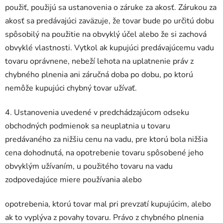
použiť, použijú sa ustanovenia o záruke za akosť. Zárukou za
akosť sa predávajúci zaväzuje, že tovar bude po určitú dobu
spôsobilý na použitie na obvyklý účel alebo že si zachová
obvyklé vlastnosti. Vytkol ak kupujúci predávajúcemu vadu
tovaru oprávnene, nebeží lehota na uplatnenie práv z
chybného plnenia ani záručná doba po dobu, po ktorú
nemôže kupujúci chybný tovar užívať.
4. Ustanovenia uvedené v predchádzajúcom odseku
obchodných podmienok sa neuplatnia u tovaru
predávaného za nižšiu cenu na vadu, pre ktorú bola nižšia
cena dohodnutá, na opotrebenie tovaru spôsobené jeho
obvyklým užívaním, u použitého tovaru na vadu
zodpovedajúce miere používania alebo
opotrebenia, ktorú tovar mal pri prevzatí kupujúcim, alebo
ak to vyplýva z povahy tovaru. Právo z chybného plnenia