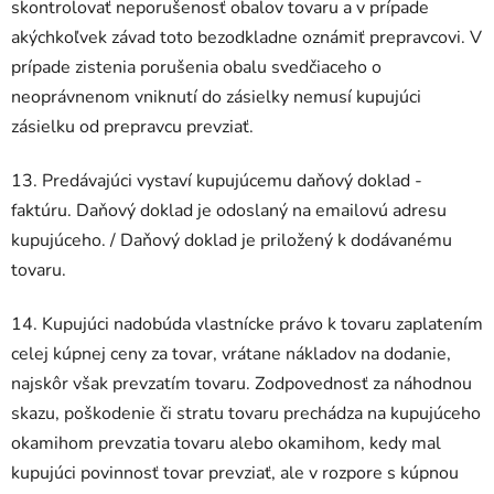
skontrolovať neporušenosť obalov tovaru a v prípade
akýchkoľvek závad toto bezodkladne oznámiť prepravcovi. V
prípade zistenia porušenia obalu svedčiaceho o
neoprávnenom vniknutí do zásielky nemusí kupujúci
zásielku od prepravcu prevziať.
13. Predávajúci vystaví kupujúcemu daňový doklad -
faktúru. Daňový doklad je odoslaný na emailovú adresu
kupujúceho. / Daňový doklad je priložený k dodávanému
tovaru.
14. Kupujúci nadobúda vlastnícke právo k tovaru zaplatením
celej kúpnej ceny za tovar, vrátane nákladov na dodanie,
najskôr však prevzatím tovaru. Zodpovednosť za náhodnou
skazu, poškodenie či stratu tovaru prechádza na kupujúceho
okamihom prevzatia tovaru alebo okamihom, kedy mal
kupujúci povinnosť tovar prevziať, ale v rozpore s kúpnou