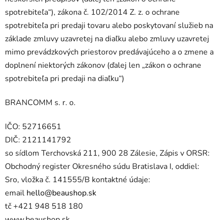
spotrebiteľa“), zákona č. 102/2014 Z. z. o ochrane
spotrebiteľa pri predaji tovaru alebo poskytovaní služieb na
základe zmluvy uzavretej na diaľku alebo zmluvy uzavretej
mimo prevádzkových priestorov predávajúceho a o zmene a
doplnení niektorých zákonov (ďalej len „zákon o ochrane
spotrebiteľa pri predaji na diaľku“)
BRANCOMM s. r. o.
IČO: 52716651
DIČ: 2121141792
so sídlom Terchovská 211, 900 28 Zálesie, Zápis v ORSR:
Obchodný register Okresného súdu Bratislava I, oddiel:
Sro, vložka č. 141555/B kontaktné údaje:
email
hello@beaushop.sk
tč +421 948 518 180
www.beaushop.sk