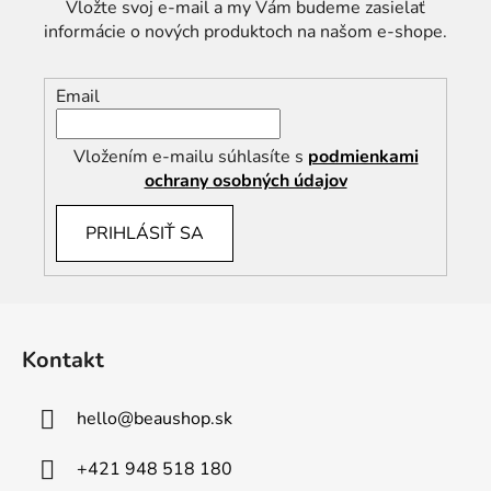
v
Vložte svoj e-mail a my Vám budeme zasielať
k
informácie o nových produktoch na našom e-shope.
y
v
ý
Email
p
i
Vložením e-mailu súhlasíte s
podmienkami
s
ochrany osobných údajov
u
PRIHLÁSIŤ SA
Z
á
Kontakt
p
ä
hello
@
beaushop.sk
t
i
+421 948 518 180
e