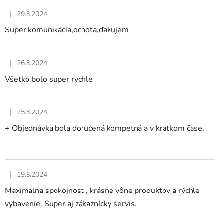
|
29.8.2024
Hodnotenie obchodu je 5 z 5 hviezdičiek.
Super komunikácia,ochota,ďakujem
|
26.8.2024
Hodnotenie obchodu je 5 z 5 hviezdičiek.
Všetko bolo super rychle
|
25.8.2024
Hodnotenie obchodu je 5 z 5 hviezdičiek.
+ Objednávka bola doručená kompetná a v krátkom čase.
|
19.8.2024
Hodnotenie obchodu je 5 z 5 hviezdičiek.
Maximalna spokojnosť , krásne vône produktov a rýchle
vybavenie. Super aj zákaznícky servis.