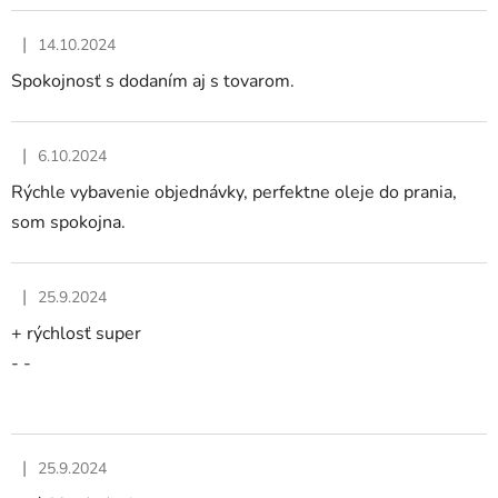
|
14.10.2024
Hodnotenie obchodu je 5 z 5 hviezdičiek.
Spokojnosť s dodaním aj s tovarom.
|
6.10.2024
Hodnotenie obchodu je 5 z 5 hviezdičiek.
Rýchle vybavenie objednávky, perfektne oleje do prania,
som spokojna.
|
25.9.2024
Hodnotenie obchodu je 5 z 5 hviezdičiek.
+ rýchlosť super
- -
|
25.9.2024
Hodnotenie obchodu je 5 z 5 hviezdičiek.