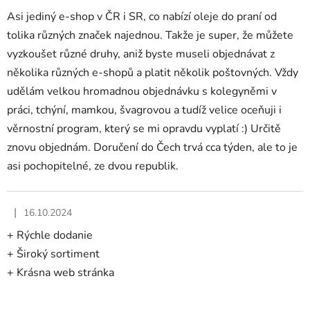
Asi jediný e-shop v ČR i SR, co nabízí oleje do praní od
tolika různých značek najednou. Takže je super, že můžete
vyzkoušet různé druhy, aniž byste museli objednávat z
několika různých e-shopů a platit několik poštovných. Vždy
udělám velkou hromadnou objednávku s kolegyněmi v
práci, tchýní, mamkou, švagrovou a tudíž velice oceňuji i
věrnostní program, který se mi opravdu vyplatí :) Určitě
znovu objednám. Doručení do Čech trvá cca týden, ale to je
asi pochopitelné, ze dvou republik.
|
16.10.2024
Hodnotenie obchodu je 5 z 5 hviezdičiek.
+ Rýchle dodanie
+ Široký sortiment
+ Krásna web stránka