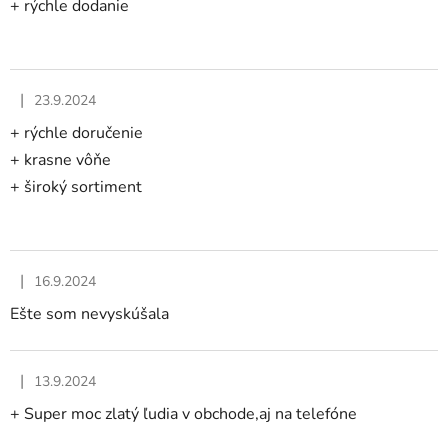
+ rýchle dodanie
|
23.9.2024
Hodnotenie obchodu je 5 z 5 hviezdičiek.
+ rýchle doručenie
+ krasne vôňe
+ široký sortiment
|
16.9.2024
Hodnotenie obchodu je 4 z 5 hviezdičiek.
Ešte som nevyskúšala
|
13.9.2024
Hodnotenie obchodu je 5 z 5 hviezdičiek.
+ Super moc zlatý ľudia v obchode,aj na telefóne