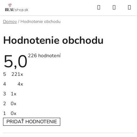
Prejsť
Hľadať
NÁKUP
na
KOŠÍK
obsah
Domov
/
Hodnotenie obchodu
Hodnotenie obchodu
5,0
Priemerné
226 hodnotení
hodnotenie
obchodu
je
5
221x
5,0
z
4
4x
5
hviezdičiek.
3
1x
2
0x
1
0x
PRIDAŤ HODNOTENIE
V