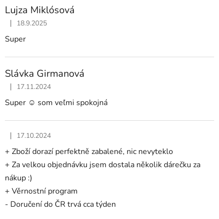
ý
Lujza Miklósová
p
|
i
18.9.2025
Hodnotenie obchodu je 5 z 5 hviezdičiek.
s
Super
h
o
Slávka Girmanová
d
|
n
17.11.2024
Hodnotenie obchodu je 5 z 5 hviezdičiek.
o
Super ☺️ som veľmi spokojná
t
e
|
17.10.2024
n
Hodnotenie obchodu je 5 z 5 hviezdičiek.
í
+ Zboží dorazí perfektně zabalené, nic nevyteklo
+ Za velkou objednávku jsem dostala několik dárečku za
nákup :)
+ Věrnostní program
- Doručení do ČR trvá cca týden