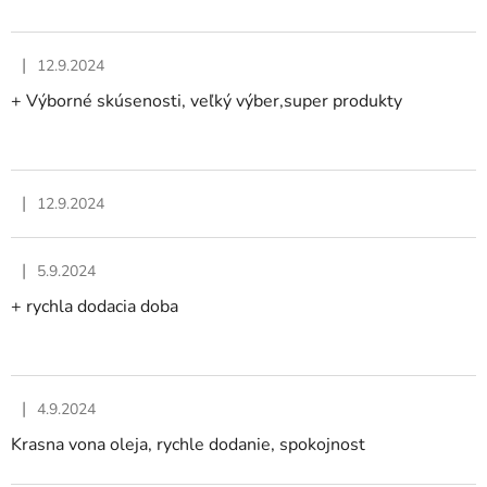
|
12.9.2024
Hodnotenie obchodu je 5 z 5 hviezdičiek.
+ Výborné skúsenosti, veľký výber,super produkty
|
12.9.2024
Hodnotenie obchodu je 5 z 5 hviezdičiek.
|
5.9.2024
Hodnotenie obchodu je 5 z 5 hviezdičiek.
+ rychla dodacia doba
|
4.9.2024
Hodnotenie obchodu je 5 z 5 hviezdičiek.
Krasna vona oleja, rychle dodanie, spokojnost