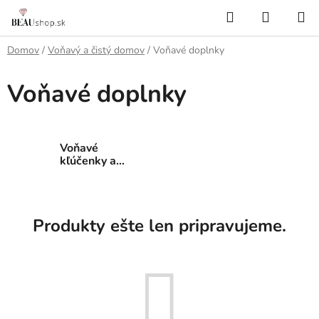
Prejsť
Hľadať
NÁKUP
na
KOŠÍK
obsah
Domov
/
Voňavý a čistý domov
/
Voňavé doplnky
Voňavé doplnky
Voňavé
kľúčenky a
prívesky
Produkty ešte len pripravujeme.