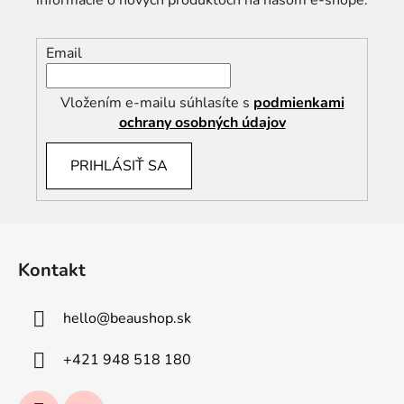
Email
Vložením e-mailu súhlasíte s
podmienkami
ochrany osobných údajov
PRIHLÁSIŤ SA
Z
á
Kontakt
p
ä
hello
@
beaushop.sk
t
i
+421 948 518 180
e