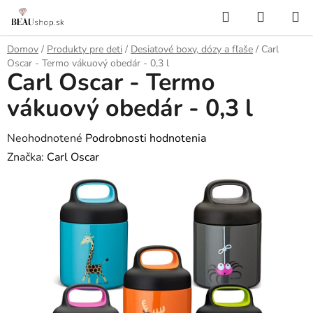
Prejsť
Hľadať
NÁKUP
na
KOŠÍK
obsah
Domov
/
Produkty pre deti
/
Desiatové boxy, dózy a fľaše
/
Carl
Oscar - Termo vákuový obedár - 0,3 l
Carl Oscar - Termo
vákuový obedár - 0,3 l
Priemerné
Neohodnotené
Podrobnosti hodnotenia
hodnotenie
Značka:
Carl Oscar
produktu
je
0,0
z
5
hviezdičiek.