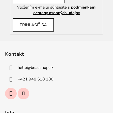
Vložením e-mailu súhlasíte s
podmienkami
ochrany osobných údajov
PRIHLÁSIŤ SA
Z
á
Kontakt
p
ä
hello
@
beaushop.sk
t
i
+421 948 518 180
e
Info