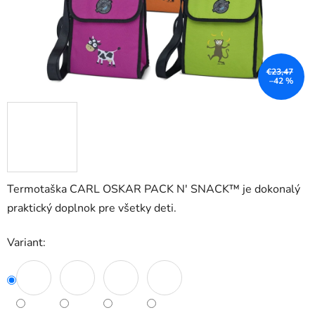
€23,47
–42 %
Termotaška CARL OSKAR PACK N' SNACK™ je d
okonalý
praktický doplnok pre všetky deti.
Variant: