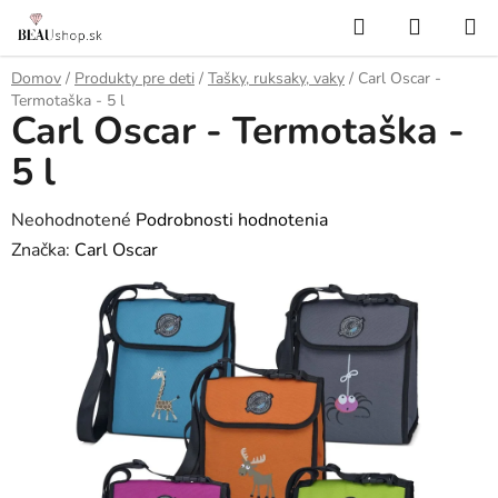
Prejsť
Hľadať
NÁKUP
na
KOŠÍK
obsah
Domov
/
Produkty pre deti
/
Tašky, ruksaky, vaky
/
Carl Oscar -
Termotaška - 5 l
Carl Oscar - Termotaška -
5 l
Priemerné
Neohodnotené
Podrobnosti hodnotenia
hodnotenie
Značka:
Carl Oscar
produktu
je
0,0
z
5
hviezdičiek.