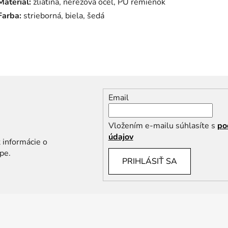
Materiál:
zliatina, nerezová oceľ, PU remienok
Farba:
strieborná, biela, šedá
Email
Vložením e-mailu súhlasíte s
po
údajov
 informácie o
pe.
PRIHLÁSIŤ SA