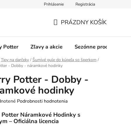
Prihlásenie
Registrácia
odmienky
Ochrana osobných údajov
O nás
Blog
PRÁZDNY KOŠÍK
NÁKUPNÝ
KOŠÍK
y Potter
Zľavy a akcie
Sezónne produkty
Tipy na darčeky
/
Šumivé gule do kúpeľa so šperkom
/
tter - Dobby - náramkové hodinky
ry Potter - Dobby -
ramkové hodinky
rné
notené
Podrobnosti hodnotenia
enie
 Potter Náramkové Hodinky s
tu
m – Oficiálna licencia