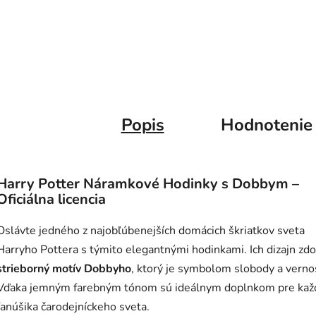
Popis
Hodnotenie
Harry Potter Náramkové Hodinky s Dobbym –
Oficiálna licencia
Oslávte jedného z najobľúbenejších domácich škriatkov sveta
Harryho Pottera s týmito elegantnými hodinkami. Ich dizajn zdo
strieborný motív Dobbyho
, ktorý je symbolom slobody a vernos
Vďaka jemným farebným tónom sú ideálnym doplnkom pre ka
fanúšika čarodejníckeho sveta.