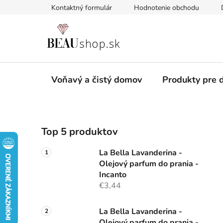
Prejsť
Kontaktný formulár
Hodnotenie obchodu
na
obsah
Voňavý a čistý domov
Produkty pre d
B
Top 5 produktov
o
č
La Bella Lavanderina -
n
Olejový parfum do prania -
ý
Incanto
p
€3,44
a
n
La Bella Lavanderina -
Olejový parfum do prania -