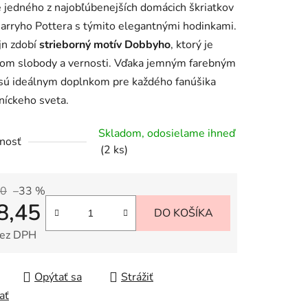
 jedného z najobľúbenejších domácich škriatkov
arryho Pottera s týmito elegantnými hodinkami.
ajn zdobí
strieborný motív Dobbyho
, ktorý je
iek.
om slobody a vernosti. Vďaka jemným farebným
sú ideálnym doplnkom pre každého fanúšika
níckeho sveta.
Skladom, odosielame ihneď
nosť
(2 ks)
90
–33 %
8,45
DO KOŠÍKA
bez DPH
tková cena:
Opýtať sa
Strážiť
ať