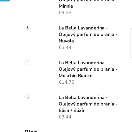
e
Minnie
l
€9,23
La Bella Lavanderina -
Olejový parfum do prania -
Nuvola
€3,44
La Bella Lavanderina -
Olejový parfum do prania -
Muschio Bianco
€14,76
La Bella Lavanderina -
Olejový parfum do prania -
Elisir / Elixír
€3,44