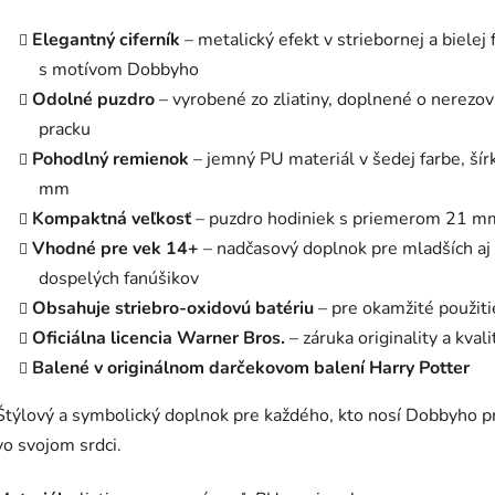
Elegantný ciferník
– metalický efekt v striebornej a bielej 
s motívom Dobbyho
Odolné puzdro
– vyrobené zo zliatiny, doplnené o nerezo
pracku
Pohodlný remienok
– jemný PU materiál v šedej farbe, šír
mm
Kompaktná veľkosť
– puzdro hodiniek s priemerom 21 m
Vhodné pre vek 14+
– nadčasový doplnok pre mladších aj
dospelých fanúšikov
Obsahuje striebro-oxidovú batériu
– pre okamžité použiti
Oficiálna licencia Warner Bros.
– záruka originality a kvali
Balené v originálnom darčekovom balení Harry Potter
Štýlový a symbolický doplnok pre každého, kto nosí Dobbyho p
vo svojom srdci.