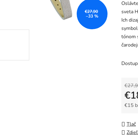
0,0
Oslávte
z
sveta H
€27,90
–33 %
5
Ich diz
hviezdič
symbol
tónom 
čarodej
Dostup
€27,
€1
€15 
Jedno
Tlač
Zdieľ