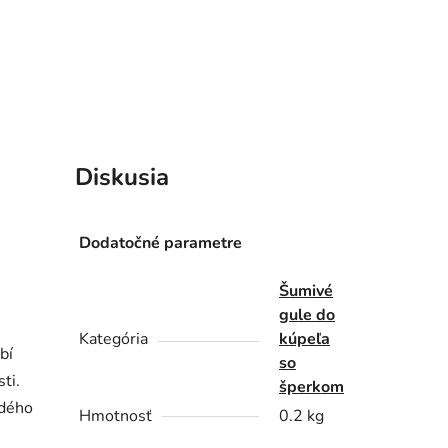
Diskusia
Dodatočné parametre
Šumivé
gule do
Kategória
kúpeľa
bí
so
ti.
šperkom
ždého
Hmotnosť
0.2 kg