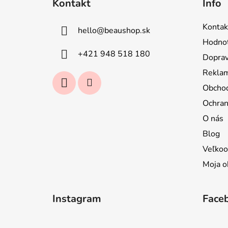
Kontakt
Info
p
ä
Kontak
hello
@
beaushop.sk
t
Hodnot
i
+421 948 518 180
Doprav
e
Reklam
Obcho
Ochran
O nás
Blog
Veľkoo
Moja o
Instagram
Face