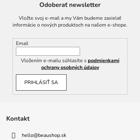
Odoberať newsletter
Vložte svoj e-mail a my Vám budeme zasielať
informácie o nových produktoch na našom e-shope.
Email
Vložením e-mailu súhlasíte s
podmienkami
ochrany osobných údajov
PRIHLÁSIŤ SA
Z
á
Kontakt
p
ä
hello
@
beaushop.sk
t