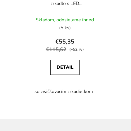
zrkadlo s LED
žiarovkami -
Priemerné
polohovateľné - 30 x 45
Skladom, odosielame ihneď
cm
hodnotenie
(5 ks)
produktu
je
€55,35
5,0
€115,62
(–52 %)
z
5
DETAIL
hviezdičiek.
so zväčšovacím zrkadielkom