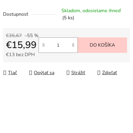
Skladom, odosielame ihneď
Dostupnosť
(5 ks)
€35,67
–55 %
€15,99
DO KOŠÍKA
€13 bez DPH
Jednotková cena:
Tlač
Opýtať sa
Strážiť
Zdieľať