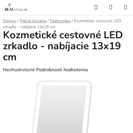
Prejsť
Hľadať
NÁKUP
na
KOŠÍK
obsah
Domov
/
Pekné bývanie
/
Elektronika
/
Kozmetické cestovné LED
zrkadlo - nabíjacie 13x19 cm
Kozmetické cestovné LED
zrkadlo - nabíjacie 13x19
cm
Priemerné
Neohodnotené
Podrobnosti hodnotenia
hodnotenie
produktu
je
0,0
z
5
hviezdičiek.