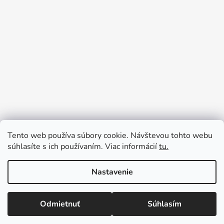
Tento web používa súbory cookie. Návštevou tohto webu
súhlasíte s ich používaním. Viac informácií
tu.
Nastavenie
Vytvoril Shoptet
Odmietnuť
Súhlasím
Copyright 2026
BEAUshop.sk
. Všetky práva vyhradené.
Upraviť nastavenie cookies