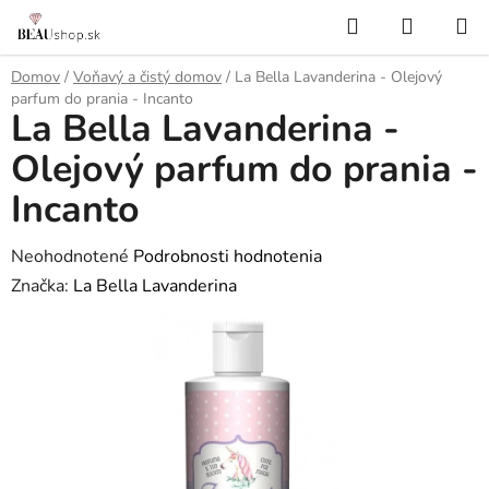
Prejsť
Hľadať
NÁKUP
na
KOŠÍK
obsah
Domov
/
Voňavý a čistý domov
/
La Bella Lavanderina - Olejový
parfum do prania - Incanto
La Bella Lavanderina -
Olejový parfum do prania -
Incanto
Priemerné
Neohodnotené
Podrobnosti hodnotenia
hodnotenie
Značka:
La Bella Lavanderina
produktu
je
0,0
z
5
hviezdičiek.