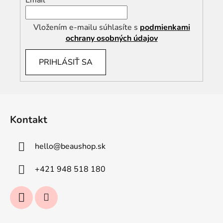
Email
Vložením e-mailu súhlasíte s
podmienkami
ochrany osobných údajov
PRIHLÁSIŤ SA
Z
á
Kontakt
p
ä
hello
@
beaushop.sk
t
i
+421 948 518 180
e