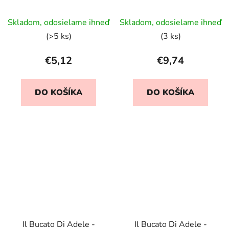
Bucato / Čerstvé prádlo
Priemerné
Skladom, odosielame ihneď
Skladom, odosielame ihneď
hodnotenie
(>5 ks)
(3 ks)
produktu
je
€5,12
€9,74
5,0
z
DO KOŠÍKA
DO KOŠÍKA
5
hviezdičiek.
Il Bucato Di Adele -
Il Bucato Di Adele -