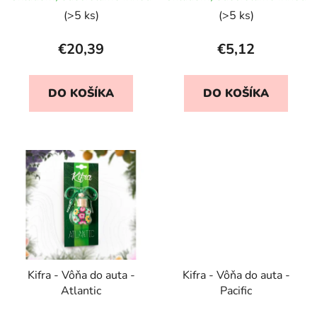
hodnotenie
(>5 ks)
(>5 ks)
produktu
je
€20,39
€5,12
5,0
z
DO KOŠÍKA
DO KOŠÍKA
5
hviezdičiek.
Kifra - Vôňa do auta -
Kifra - Vôňa do auta -
Atlantic
Pacific