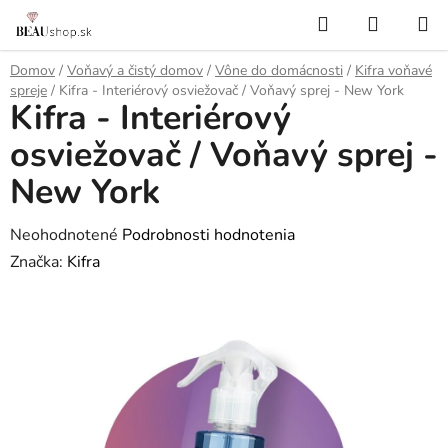
Prejsť
Hľadať
NÁKUP
na
KOŠÍK
obsah
Domov
/
Voňavý a čistý domov
/
Vône do domácnosti
/
Kifra voňavé
spreje
/
Kifra - Interiérový osviežovač / Voňavý sprej - New York
Kifra - Interiérový
osviežovač / Voňavý sprej -
New York
Priemerné
Neohodnotené
Podrobnosti hodnotenia
hodnotenie
Značka:
Kifra
produktu
je
0,0
z
5
hviezdičiek.