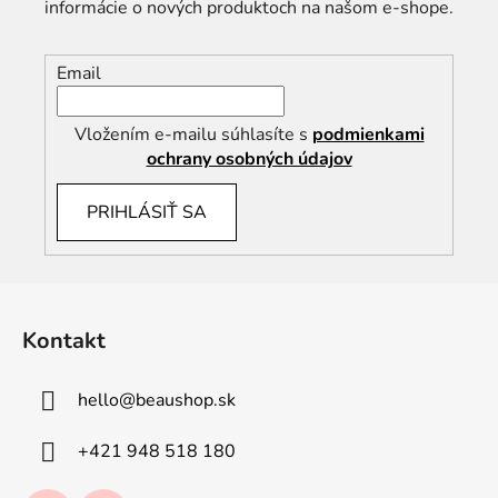
informácie o nových produktoch na našom e-shope.
Email
Vložením e-mailu súhlasíte s
podmienkami
ochrany osobných údajov
PRIHLÁSIŤ SA
Z
á
Kontakt
p
ä
hello
@
beaushop.sk
t
i
+421 948 518 180
e