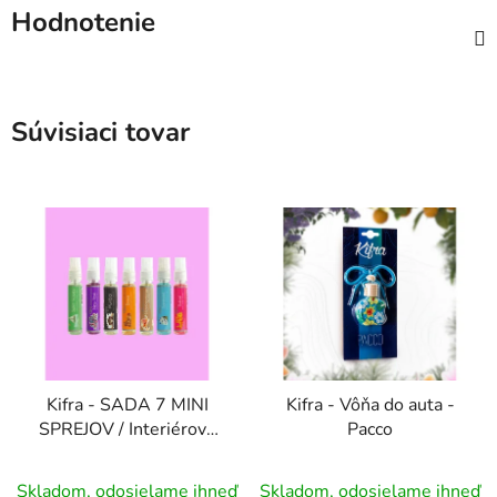
Hodnotenie
Súvisiaci tovar
Kifra - SADA 7 MINI
Kifra - Vôňa do auta -
SPREJOV / Interiérový
Pacco
osviežovač
Priemerné
Skladom, odosielame ihneď
Skladom, odosielame ihneď