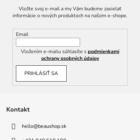
Vložte svoj e-mail a my Vám budeme zasielať
informácie o nových produktoch na našom e-shope.
Email
Vložením e-mailu súhlasíte s
podmienkami
ochrany osobných údajov
PRIHLÁSIŤ SA
Z
á
Kontakt
p
ä
hello
@
beaushop.sk
t
i