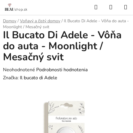
Prejsť
Hľadať
NÁKUP
na
KOŠÍK
obsah
Domov
/
Voňavý a čistý domov
/
Il Bucato Di Adele - Vôňa do auta -
Moonlight / Mesačný svit
Il Bucato Di Adele - Vôňa
do auta - Moonlight /
Mesačný svit
Priemerné
Neohodnotené
Podrobnosti hodnotenia
hodnotenie
Značka:
Il bucato di Adele
produktu
je
0,0
z
5
hviezdičiek.