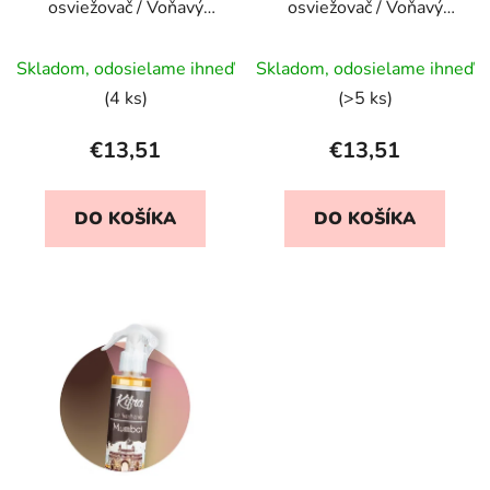
osviežovač / Voňavý
osviežovač / Voňavý
sprej - Dubai
sprej - Madagascar
Priemerné
Skladom, odosielame ihneď
Skladom, odosielame ihneď
hodnotenie
(4 ks)
(>5 ks)
produktu
je
€13,51
€13,51
5,0
z
DO KOŠÍKA
DO KOŠÍKA
5
hviezdičiek.