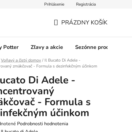
Prihlásenie
Registrácia
odmienky
Ochrana osobných údajov
O nás
Blog
PRÁZDNY KOŠÍK
NÁKUPNÝ
KOŠÍK
y Potter
Zľavy a akcie
Sezónne produkty
Voňavý a čistý domov
/
Il Bucato Di Adele -
rovaný zmäkčovač - Formula s dezinfekčným účinkom
Bucato Di Adele -
ncentrovaný
kčovač - Formula s
infekčným účinkom
rné
notené
Podrobnosti hodnotenia
enie
:
Il bucato di Adele