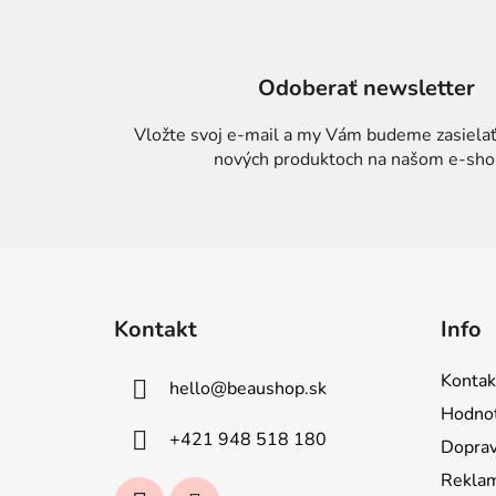
Odoberať newsletter
Vložte svoj e-mail a my Vám budeme zasielať
nových produktoch na našom e-sho
Z
á
Kontakt
Info
p
ä
Kontak
hello
@
beaushop.sk
t
Hodnot
i
+421 948 518 180
Doprav
e
Reklam