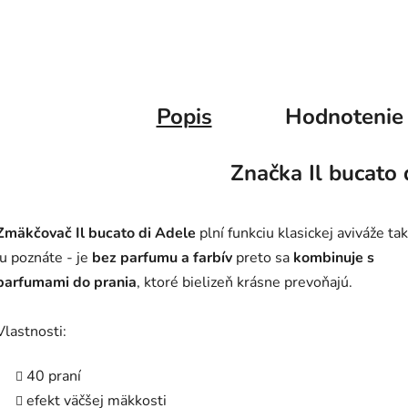
Popis
Hodnotenie
Značka
Il bucato 
Zmäkčovač Il bucato di Adele
plní funkciu klasickej aviváže ta
ju poznáte - je
bez parfumu a farbív
preto sa
kombinuje s
parfumami do prania
, ktoré bielizeň krásne prevoňajú.
Vlastnosti:
40 praní
efekt väčšej mäkkosti