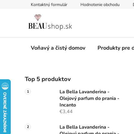
Prejsť
Kontaktný formulár
Hodnotenie obchodu
na
obsah
Voňavý a čistý domov
Produkty pre d
B
Top 5 produktov
o
č
La Bella Lavanderina -
n
Olejový parfum do prania -
ý
Incanto
p
€3,44
a
n
La Bella Lavanderina -
Olejový parfum do prania -