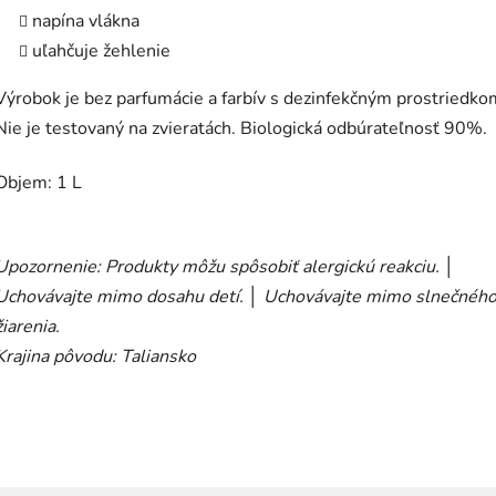
napína vlákna
uľahčuje žehlenie
Výrobok je bez parfumácie a farbív s dezinfekčným prostriedko
Nie je testovaný na zvieratách. Biologická odbúrateľnosť 90%.
Objem: 1 L
Upozornenie: Produkty môžu spôsobiť alergickú reakciu. │
Uchovávajte mimo dosahu detí. │ Uchovávajte mimo slnečnéh
žiarenia.
Krajina pôvodu: Taliansko