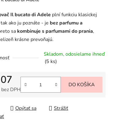
tu
vač Il bucato di Adele
plní funkciu klasickej
 tak ako ju poznáte - je
bez parfumu a
preto sa
kombinuje s parfumami do prania
,
ielizeň krásne prevoňajú.
iek.
Skladom, odosielame ihneď
nosť
(5 ks)
,07
DO KOŠÍKA
 bez DPH
tková cena:
Opýtať sa
Strážiť
ať