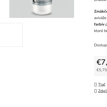
produk
Zmäkčo
je
aviváže
0,0
farbív
z
ktoré b
5
hviezdič
Dostup
€7
€5,75
Jedno
Tlač
Zdieľ