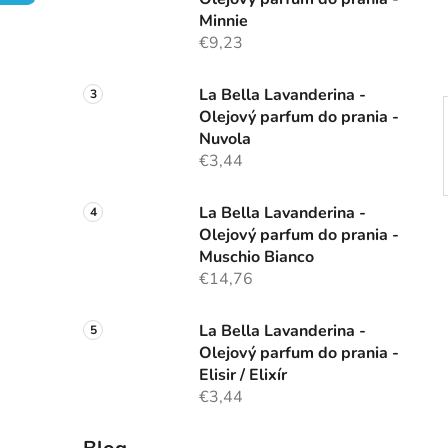
e
Minnie
l
€9,23
La Bella Lavanderina -
Olejový parfum do prania -
Nuvola
€3,44
La Bella Lavanderina -
Olejový parfum do prania -
Muschio Bianco
€14,76
La Bella Lavanderina -
Olejový parfum do prania -
Elisir / Elixír
€3,44