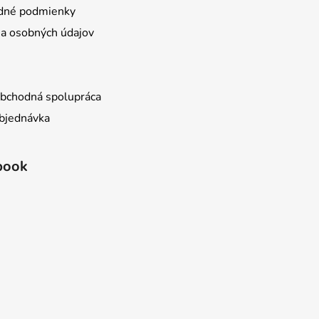
dné podmienky
a osobných údajov
bchodná spolupráca
bjednávka
book