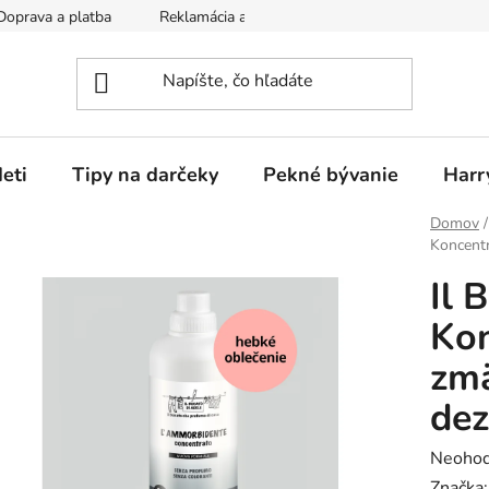
Doprava a platba
Reklamácia a vrátenie tovaru
Obchodné p
eti
Tipy na darčeky
Pekné bývanie
Harr
Domov
/
Koncent
Il 
Ko
zmä
dez
Prieme
Neohod
hodnot
Značka