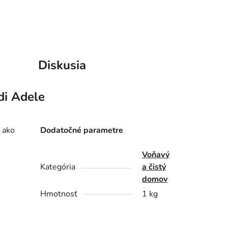
Diskusia
di Adele
k ako
Dodatočné parametre
Voňavý
Kategória
a čistý
domov
Hmotnosť
1 kg