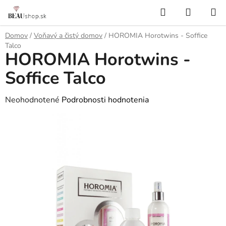
Prejsť
Hľadať
NÁKUP
na
KOŠÍK
obsah
Domov
/
Voňavý a čistý domov
/
HOROMIA Horotwins - Soffice
Talco
HOROMIA Horotwins -
Soffice Talco
Priemerné
Neohodnotené
Podrobnosti hodnotenia
hodnotenie
produktu
je
0,0
z
5
hviezdičiek.