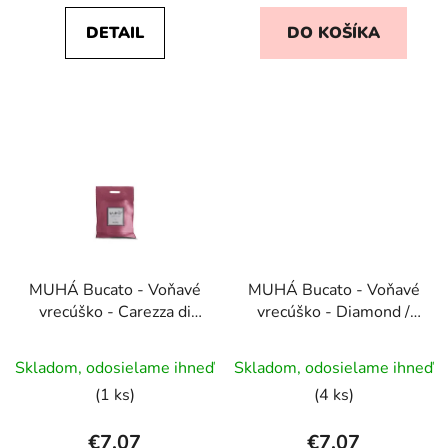
z
DETAIL
DO KOŠÍKA
5
hviezdičiek.
MUHÁ Bucato - Voňavé
MUHÁ Bucato - Voňavé
vrecúško - Carezza di
vrecúško - Diamond /
Primavera / Jarné
Diamante
pohladenie.
Skladom, odosielame ihneď
Skladom, odosielame ihneď
(1 ks)
(4 ks)
€7,07
€7,07