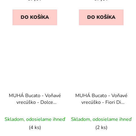
DO KOŠÍKA
DO KOŠÍKA
MUHÁ Bucato - Voňavé
MUHÁ Bucato - Voňavé
vrecúško - Dolce
vrecúško - Fiori Di
Coccola / Sladké objatie
Cotone / Kvety bavlníka.
Skladom, odosielame ihneď
Skladom, odosielame ihneď
(4 ks)
(2 ks)