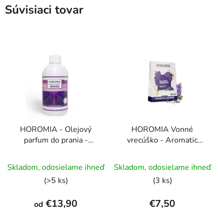
Súvisiaci tovar
HOROMIA - Olejový
HOROMIA Vonné
parfum do prania -
vrecúško - Aromatic
Aromatic Lavender
Lavender
Priemerné
Skladom, odosielame ihneď
Skladom, odosielame ihneď
hodnotenie
(>5 ks)
(3 ks)
produktu
je
€13,90
€7,50
od
5,0