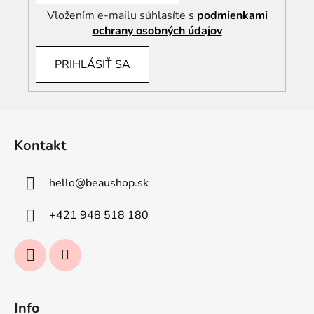
Vložením e-mailu súhlasíte s
podmienkami
ochrany osobných údajov
PRIHLÁSIŤ SA
Z
á
Kontakt
p
ä
hello
@
beaushop.sk
t
i
+421 948 518 180
e
Info