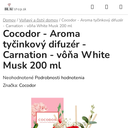
Prejsť
Hľadať
NÁKUP
na
KOŠÍK
obsah
Domov
/
Voňavý a čistý domov
/
Cocodor - Aroma tyčinkový difuzér
- Carnation - vôňa White Musk 200 ml
Cocodor - Aroma
tyčinkový difuzér -
Carnation - vôňa White
Musk 200 ml
Priemerné
Neohodnotené
Podrobnosti hodnotenia
hodnotenie
Značka:
Cocodor
produktu
je
0,0
z
5