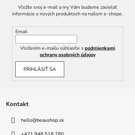
Vložte svoj e-mail a my Vám budeme zasielať
informácie o nových produktoch na našom e-shope.
Email
Vložením e-mailu súhlasíte s
podmienkami
ochrany osobných údajov
PRIHLÁSIŤ SA
Z
á
Kontakt
p
ä
hello
@
beaushop.sk
t
i
+421 948 518 180