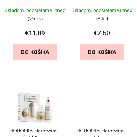
Priemerné
Skladom, odosielame ihneď
Skladom, odosielame ihneď
hodnotenie
(>5 ks)
(3 ks)
produktu
je
€11,89
€7,50
5,0
z
DO KOŠÍKA
DO KOŠÍKA
5
hviezdičiek.
HOROMIA Horotwins -
HOROMIA Horotwins -