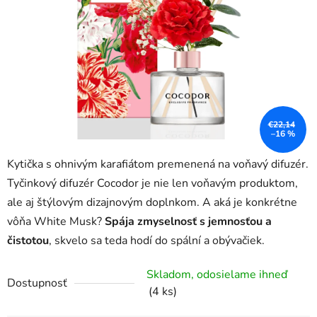
hviezdičiek.
€22,14
–16 %
Kytička s ohnivým karafiátom premenená na voňavý difuzér.
Tyčinkový difuzér Cocodor je nie len voňavým produktom,
ale aj štýlovým dizajnovým doplnkom.
A aká je konkrétne
vôňa White Musk?
Spája zmyselnosť s jemnosťou a
čistotou
, skvelo sa teda hodí do spální a obývačiek.
Skladom, odosielame ihneď
Dostupnosť
(4 ks)