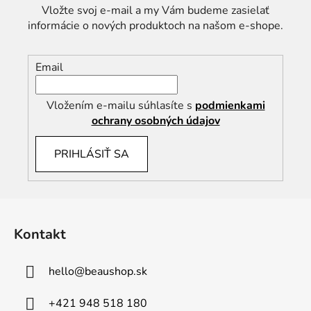
Vložte svoj e-mail a my Vám budeme zasielať
informácie o nových produktoch na našom e-shope.
Email
Vložením e-mailu súhlasíte s
podmienkami
ochrany osobných údajov
PRIHLÁSIŤ SA
Z
á
Kontakt
p
ä
hello
@
beaushop.sk
t
i
+421 948 518 180