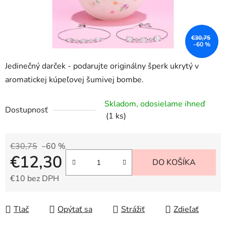
€30,75
–60 %
Jedinečný darček - podarujte originálny šperk ukrytý v
aromatickej kúpeľovej šumivej bombe.
Skladom, odosielame ihneď
Dostupnosť
(1 ks)
€30,75
–60 %
€12,30
DO KOŠÍKA
€10 bez DPH
Jednotková cena:
Tlač
Opýtať sa
Strážiť
Zdieľať