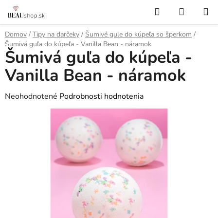
Prejsť
Hľadať
NÁKUP
na
KOŠÍK
obsah
Domov
/
Tipy na darčeky
/
Šumivé gule do kúpeľa so šperkom
/
Šumivá guľa do kúpeľa - Vanilla Bean - náramok
Šumivá guľa do kúpeľa -
Vanilla Bean - náramok
Priemerné
Neohodnotené
Podrobnosti hodnotenia
hodnotenie
produktu
je
0,0
z
5
hviezdičiek.