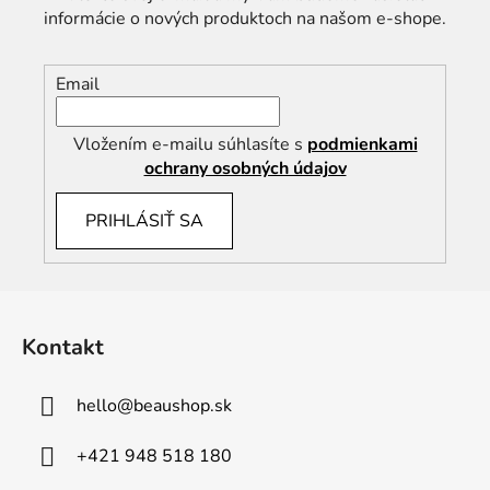
informácie o nových produktoch na našom e-shope.
Email
Vložením e-mailu súhlasíte s
podmienkami
ochrany osobných údajov
PRIHLÁSIŤ SA
Z
á
Kontakt
p
ä
hello
@
beaushop.sk
t
i
+421 948 518 180
e