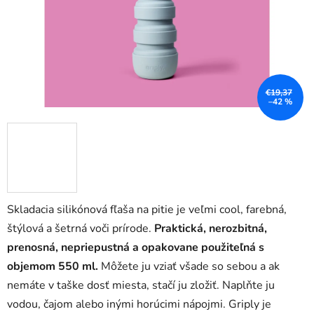
€19,37
–42 %
Skladacia silikónová fľaša na pitie je veľmi cool, farebná,
štýlová a šetrná voči prírode.
Praktická, nerozbitná,
prenosná, nepriepustná a opakovane použiteľná s
objemom 550 ml.
Môžete ju vziať všade so sebou a ak
nemáte v taške dosť miesta, stačí ju zložiť. Naplňte ju
vodou, čajom alebo inými horúcimi nápojmi. Griply je