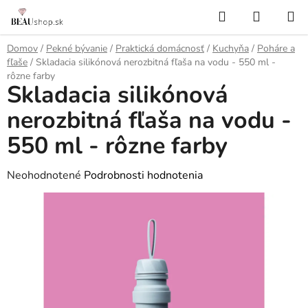
Prejsť
Hľadať
NÁKUP
na
KOŠÍK
obsah
Domov
/
Pekné bývanie
/
Praktická domácnosť
/
Kuchyňa
/
Poháre a
fľaše
/
Skladacia silikónová nerozbitná fľaša na vodu - 550 ml -
rôzne farby
Skladacia silikónová
nerozbitná fľaša na vodu -
550 ml - rôzne farby
Priemerné
Neohodnotené
Podrobnosti hodnotenia
hodnotenie
produktu
je
0,0
z
5
hviezdičiek.