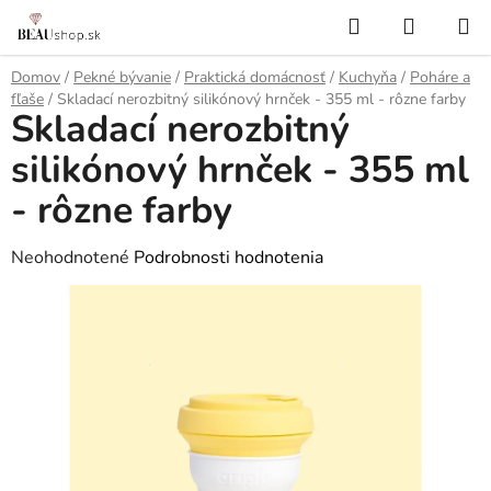
Prejsť
Hľadať
NÁKUP
na
KOŠÍK
obsah
Domov
/
Pekné bývanie
/
Praktická domácnosť
/
Kuchyňa
/
Poháre a
fľaše
/
Skladací nerozbitný silikónový hrnček - 355 ml - rôzne farby
Skladací nerozbitný
silikónový hrnček - 355 ml
- rôzne farby
Priemerné
Neohodnotené
Podrobnosti hodnotenia
hodnotenie
produktu
je
0,0
z
5
hviezdičiek.