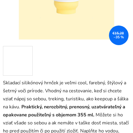
€15,28
–35 %
Skladací silikónový hrnček je veľmi cool, farebný, štýlový a
šetrný voči prírode. Vhodný na cestovanie, keď si chcete
vziať nápoj so sebou, treking, turistiku, ako keepcup a šálka
na kávu.
Praktický, nerozbitný, prenosný, uzatvárateľný a
opakovane použiteľný s objemom 355 ml.
Môžete si ho
vziať všade so sebou a ak nemáte v taške dosť miesta, stačí
ho pred použitím či po použití zložiť. Naplňte ho vodou,