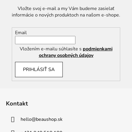
Vložte svoj e-mail a my Vám budeme zasielať
informácie o nových produktoch na našom e-shope.
Email
Vložením e-mailu súhlasíte s
podmienkami
ochrany osobných údajov
PRIHLÁSIŤ SA
Z
á
Kontakt
p
ä
hello
@
beaushop.sk
t
i