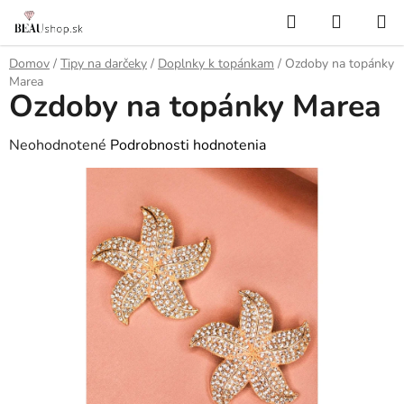
Prejsť
Hľadať
NÁKUP
na
KOŠÍK
obsah
Domov
/
Tipy na darčeky
/
Doplnky k topánkam
/
Ozdoby na topánky
Marea
Ozdoby na topánky Marea
Priemerné
Neohodnotené
Podrobnosti hodnotenia
hodnotenie
produktu
je
0,0
z
5
hviezdičiek.