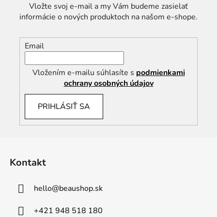
Vložte svoj e-mail a my Vám budeme zasielať
informácie o nových produktoch na našom e-shope.
Email
Vložením e-mailu súhlasíte s
podmienkami
ochrany osobných údajov
PRIHLÁSIŤ SA
Z
á
Kontakt
p
ä
hello
@
beaushop.sk
t
i
+421 948 518 180