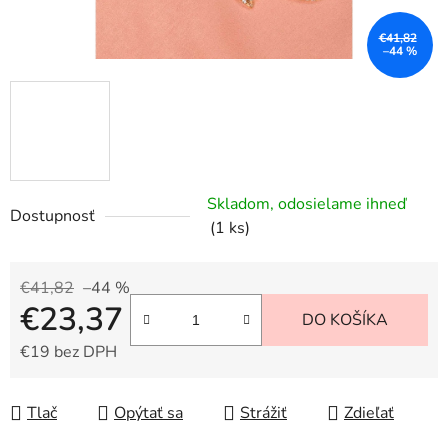
€41,82
–44 %
Skladom, odosielame ihneď
Dostupnosť
(1 ks)
€41,82
–44 %
€23,37
DO KOŠÍKA
€19 bez DPH
Jednotková cena:
Tlač
Opýtať sa
Strážiť
Zdieľať