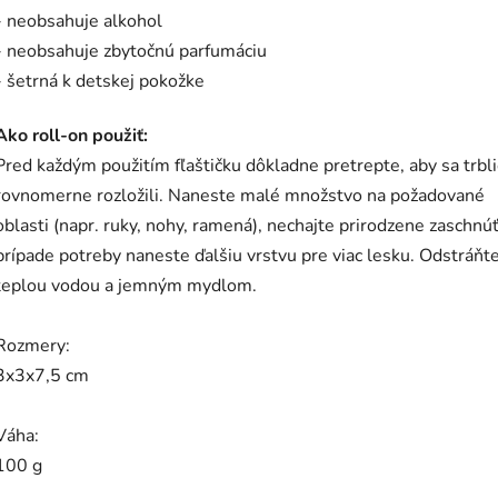
- neobsahuje alkohol
- neobsahuje zbytočnú parfumáciu
- šetrná k detskej pokožke
Ako roll-on použiť:
Pred každým použitím fľaštičku dôkladne pretrepte, aby sa trbl
rovnomerne rozložili. Naneste malé množstvo na požadované
oblasti (napr. ruky, nohy, ramená), nechajte prirodzene zaschnúť
prípade potreby naneste ďalšiu vrstvu pre viac lesku. Odstráňt
teplou vodou a jemným mydlom.
Rozmery:
3x3x7,5 cm
Váha:
100 g