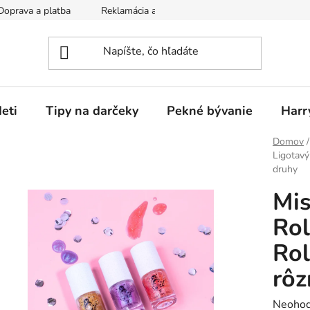
Doprava a platba
Reklamácia a vrátenie tovaru
Obchodné p
eti
Tipy na darčeky
Pekné bývanie
Harr
Domov
/
Ligotavý
druhy
Mis
Rol
Rol
rôz
Prieme
Neohod