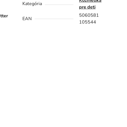
Kozmetika
Kategória
pre deti
5060581
tter
EAN
105544
a