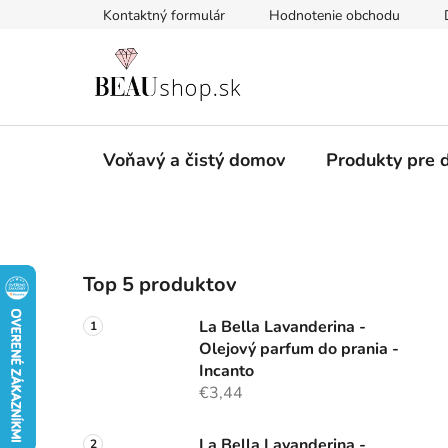
Prejsť
Kontaktný formulár
Hodnotenie obchodu
na
obsah
Voňavý a čistý domov
Produkty pre d
B
Top 5 produktov
o
č
La Bella Lavanderina -
n
Olejový parfum do prania -
ý
Incanto
p
€3,44
a
La Bella Lavanderina -