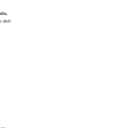
olu,
e deti