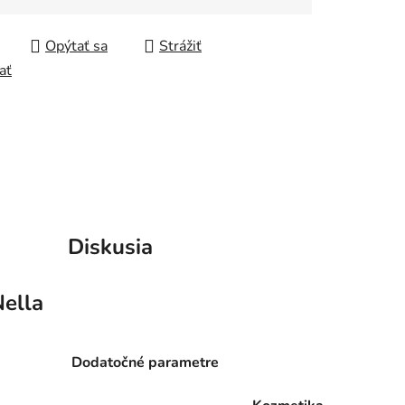
tková cena:
Opýtať sa
Strážiť
ať
Diskusia
ella
Dodatočné parametre