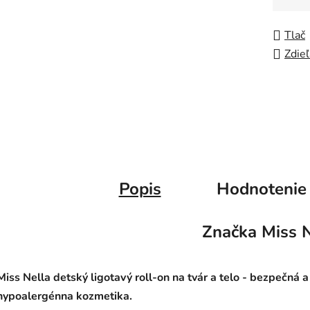
Jedno
Tlač
Zdieľ
Popis
Hodnotenie
Značka
Miss N
Miss Nella detský ligotavý roll-on na tvár a telo - bezpečná a
hypoalergénna kozmetika.