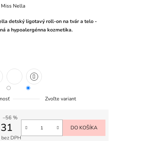
enie
:
Miss Nella
tu
lla detský ligotavý roll-on na tvár a telo -
ná a hypoalergénna kozmetika.
iek.
:
nosť
Zvoľte variant
–56 %
,31
DO KOŠÍKA
 bez DPH