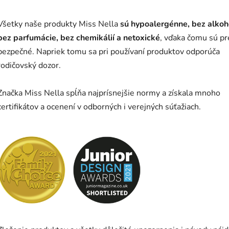
Všetky naše produkty Miss Nella
sú hypoalergénne, bez alkoh
bez parfumácie, bez chemikálií a netoxické
, vďaka čomu sú pr
bezpečné. Napriek tomu sa pri používaní produktov odporúča
rodičovský dozor.
Značka Miss Nella spĺňa najprísnejšie normy a získala mnoho
certifikátov a ocenení v odborných i verejných súťažiach.