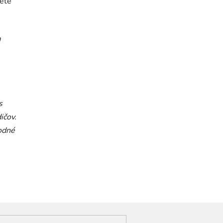
dete
a
s
ičov.
hodné