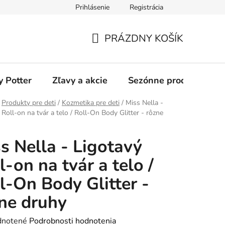
Prihlásenie
Registrácia
odmienky
Ochrana osobných údajov
O nás
Blog
PRÁZDNY KOŠÍK
NÁKUPNÝ
KOŠÍK
y Potter
Zľavy a akcie
Sezónne produkty
Produkty pre deti
/
Kozmetika pre deti
/
Miss Nella -
 Roll-on na tvár a telo / Roll-On Body Glitter - rôzne
s Nella - Ligotavý
l-on na tvár a telo /
l-On Body Glitter -
ne druhy
rné
notené
Podrobnosti hodnotenia