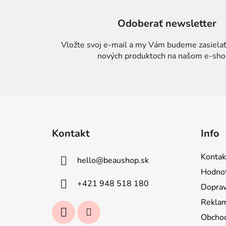
Odoberať newsletter
Vložte svoj e-mail a my Vám budeme zasielať
nových produktoch na našom e-sho
Z
á
Kontakt
Info
p
ä
Kontak
hello
@
beaushop.sk
t
Hodnot
i
+421 948 518 180
Doprav
e
Reklam
Obcho