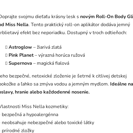
Doprajte svojmu dieťaťu krásny lesk s
novým Roll-On Body Gli
od Miss Nella
. Tento praktický roll-on aplikátor dodáva jemný
trblietavý efekt bez neporiadku. Dostupný v troch odtieňoch:
Astroglow
– žiarivá zlatá
Pink Planet
– výrazná horúca ružová
Supernova
– magická fialová
Jeho bezpečné, netoxické zloženie je šetrné k citlivej detskej
pokožke a ľahko sa zmýva vodou a jemným mydlom.
Ideálne n
oslavy, hranie alebo každodenné nosenie.
Vlastnosti Miss Nella kozmetiky:
- bezpečná a hypoalergénna
- neobsahuje nebezpečné alebo toxické látky
- prírodné zložky