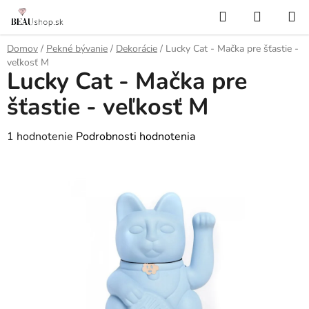
Prejsť
Hľadať
NÁKUP
na
KOŠÍK
obsah
Domov
/
Pekné bývanie
/
Dekorácie
/
Lucky Cat - Mačka pre šťastie -
veľkosť M
Lucky Cat - Mačka pre
šťastie - veľkosť M
Priemerné
1 hodnotenie
Podrobnosti hodnotenia
hodnotenie
produktu
je
5,0
z
5
hviezdičiek.