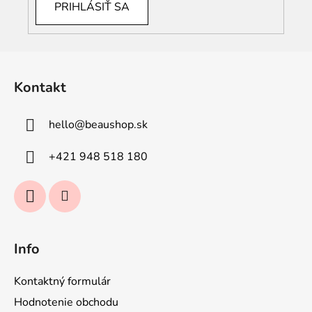
PRIHLÁSIŤ SA
Z
á
Kontakt
p
ä
hello
@
beaushop.sk
t
i
+421 948 518 180
e
Info
Kontaktný formulár
Hodnotenie obchodu