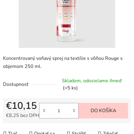
Koncentrovaný voňavý sprej na textílie s vôňou Rouge s
objemom 250 ml.
Skladom, odosielame ihneď
Dostupnosť
(>5 ks)
€10,15
DO KOŠÍKA
€8,25 bez DPH
Jednotková cena:
Tlač
Opýtať sa
Strážiť
Zdieľať