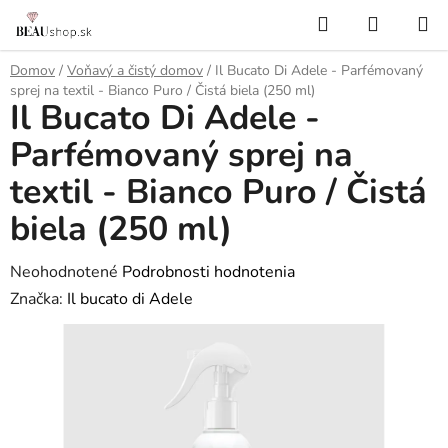
Prejsť
Hľadať
NÁKUP
na
KOŠÍK
obsah
Domov
/
Voňavý a čistý domov
/
Il Bucato Di Adele - Parfémovaný
sprej na textil - Bianco Puro / Čistá biela (250 ml)
Il Bucato Di Adele -
Parfémovaný sprej na
textil - Bianco Puro / Čistá
biela (250 ml)
Priemerné
Neohodnotené
Podrobnosti hodnotenia
hodnotenie
Značka:
Il bucato di Adele
produktu
je
0,0
z
5