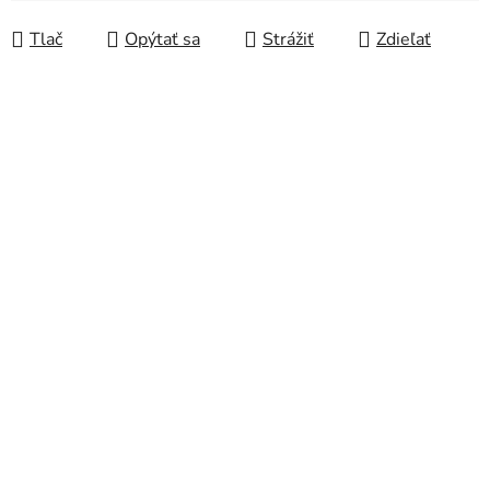
Jednotková cena:
Tlač
Opýtať sa
Strážiť
Zdieľať