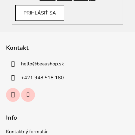
PRIHLÁSIŤ SA
Z
á
Kontakt
p
ä
hello
@
beaushop.sk
t
i
+421 948 518 180
e
Info
Kontaktný formulár