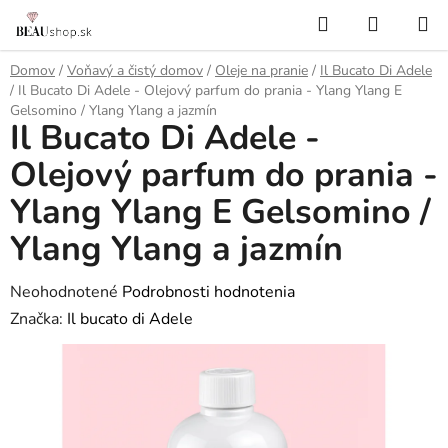
Prejsť
Hľadať
NÁKUP
na
KOŠÍK
obsah
Domov
/
Voňavý a čistý domov
/
Oleje na pranie
/
Il Bucato Di Adele
/
Il Bucato Di Adele - Olejový parfum do prania - Ylang Ylang E
Gelsomino / Ylang Ylang a jazmín
Il Bucato Di Adele -
Olejový parfum do prania -
Ylang Ylang E Gelsomino /
Ylang Ylang a jazmín
Priemerné
Neohodnotené
Podrobnosti hodnotenia
hodnotenie
Značka:
Il bucato di Adele
produktu
je
0,0
z