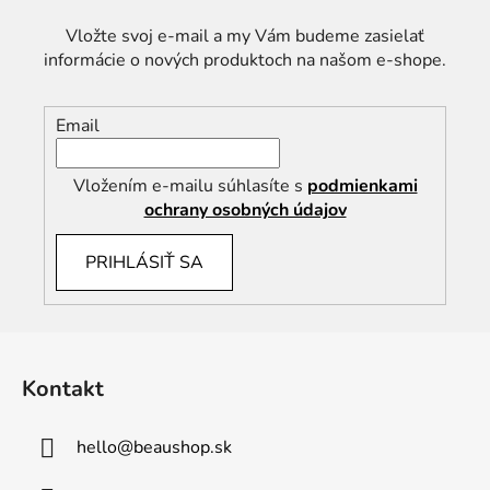
Vložte svoj e-mail a my Vám budeme zasielať
informácie o nových produktoch na našom e-shope.
Email
Vložením e-mailu súhlasíte s
podmienkami
ochrany osobných údajov
PRIHLÁSIŤ SA
Z
á
Kontakt
p
ä
hello
@
beaushop.sk
t
i