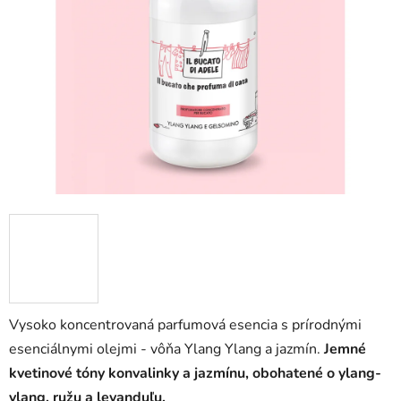
5
hviezdičiek.
Vysoko koncentrovaná parfumová esencia s prírodnými
esenciálnymi olejmi - vôňa Ylang Ylang a jazmín.
Jemné
kvetinové tóny konvalinky a jazmínu, obohatené o ylang-
ylang, ružu a levanduľu.