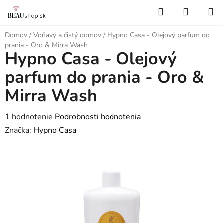
Prejsť
Hľadať
NÁKUP
na
KOŠÍK
obsah
Domov
/
Voňavý a čistý domov
/
Hypno Casa - Olejový parfum do
prania - Oro & Mirra Wash
Hypno Casa - Olejový
parfum do prania - Oro &
Mirra Wash
Priemerné
1 hodnotenie
Podrobnosti hodnotenia
hodnotenie
Značka:
Hypno Casa
produktu
je
5,0
z
5
hviezdičiek.