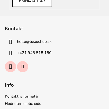
PRIHLÁSIŤ SA
Z
á
Kontakt
p
ä
hello
@
beaushop.sk
t
i
+421 948 518 180
e
Info
Kontaktný formulár
Hodnotenie obchodu