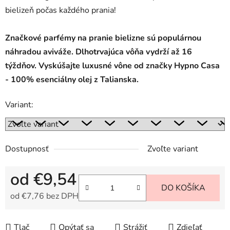
bielizeň počas každého prania!
Značkové parfémy na pranie bielizne sú populárnou
náhradou aviváže. Dlhotrvajúca vôňa vydrží až 16
týždňov. Vyskúšajte luxusné vône od značky Hypno Casa
- 100% esenciálny olej z Talianska.
Variant:
Dostupnosť
Zvoľte variant
od
€9,54
DO KOŠÍKA
od
€7,76
bez DPH
Jednotková cena:
Tlač
Opýtať sa
Strážiť
Zdieľať