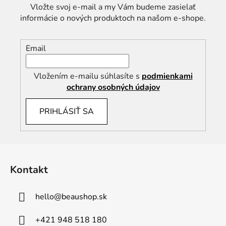
Vložte svoj e-mail a my Vám budeme zasielať
informácie o nových produktoch na našom e-shope.
Email
Vložením e-mailu súhlasíte s
podmienkami
ochrany osobných údajov
PRIHLÁSIŤ SA
Z
á
Kontakt
p
ä
hello
@
beaushop.sk
t
i
+421 948 518 180