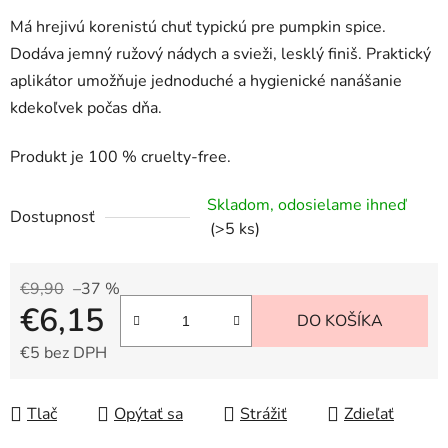
Má hrejivú korenistú chuť typickú pre pumpkin spice.
Dodáva jemný ružový nádych a svieži, lesklý finiš. Praktický
aplikátor umožňuje jednoduché a hygienické nanášanie
kdekoľvek počas dňa.
Produkt je 100 % cruelty-free.
Skladom, odosielame ihneď
Dostupnosť
(>5 ks)
€9,90
–37 %
€6,15
DO KOŠÍKA
€5 bez DPH
Jednotková cena:
Tlač
Opýtať sa
Strážiť
Zdieľať