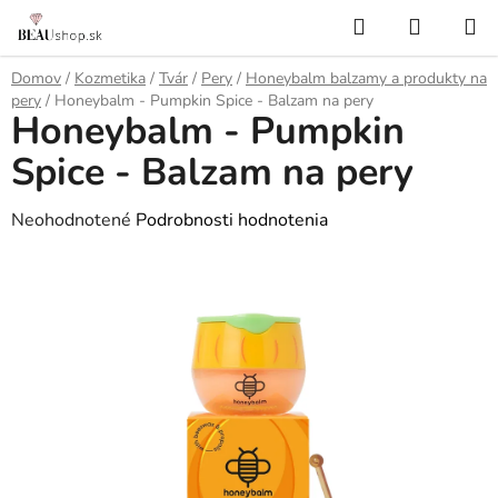
Prejsť
Hľadať
NÁKUP
na
KOŠÍK
obsah
Domov
/
Kozmetika
/
Tvár
/
Pery
/
Honeybalm balzamy a produkty na
pery
/
Honeybalm - Pumpkin Spice - Balzam na pery
Honeybalm - Pumpkin
Spice - Balzam na pery
Priemerné
Neohodnotené
Podrobnosti hodnotenia
hodnotenie
produktu
je
0,0
z
5
hviezdičiek.