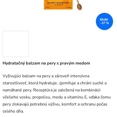
€9,90
–37 %
Hydratačný balzam na pery s pravým medom
Vyživujúci balzam na pery a zároveň intenzívna
starostlivosť, ktorá hydratuje, zjemňuje a chráni suché a
namáhané pery. Receptúra je založená na kombinácii
včelieho vosku, propolisu, medu a vitamínu E, vďaka čomu
pery získavajú potrebnú výživu, komfort a ochranu počas
celého dňa.