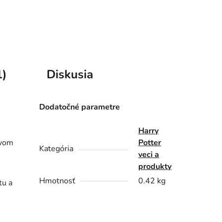
1)
Diskusia
Dodatočné parametre
Harry
tvom
Potter
Kategória
veci a
produkty
Hmotnosť
0.42 kg
tu a