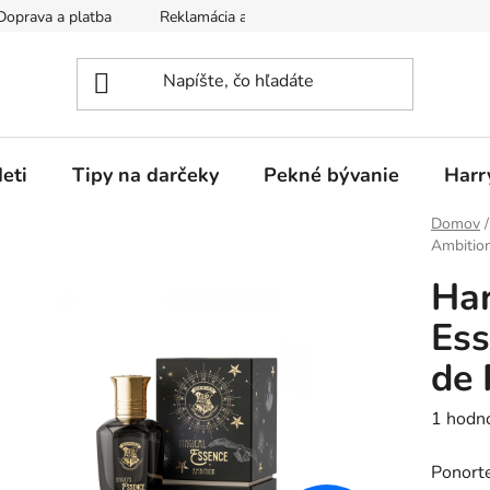
Doprava a platba
Reklamácia a vrátenie tovaru
Obchodné p
eti
Tipy na darčeky
Pekné bývanie
Harr
Domov
/
Ambitio
Har
Ess
de
Prieme
1 hodn
hodnot
Ponorte
produk