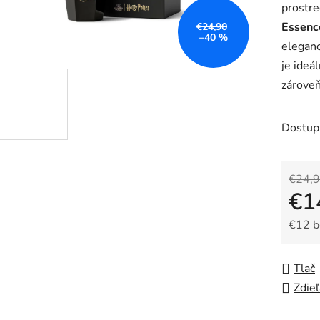
prostr
je
Essenc
€24,90
5,0
–40 %
eleganc
z
je ideá
5
zároveň
hviezdič
Dostup
€24,
€1
€12 
Jedno
Tlač
Zdieľ