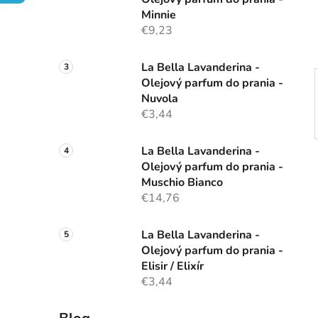
e
Minnie
l
€9,23
La Bella Lavanderina -
Olejový parfum do prania -
Nuvola
€3,44
La Bella Lavanderina -
Olejový parfum do prania -
Muschio Bianco
€14,76
La Bella Lavanderina -
Olejový parfum do prania -
Elisir / Elixír
€3,44