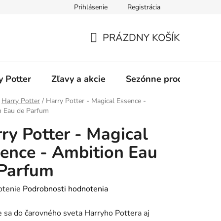
Prihlásenie
Registrácia
odmienky
Ochrana osobných údajov
O nás
Blog
PRÁZDNY KOŠÍK
NÁKUPNÝ
KOŠÍK
y Potter
Zľavy a akcie
Sezónne produkty
Harry Potter
/
Harry Potter - Magical Essence -
n Eau de Parfum
ry Potter - Magical
ence - Ambition Eau
 Parfum
rné
otenie
Podrobnosti hodnotenia
enie
 sa do čarovného sveta Harryho Pottera aj
tu