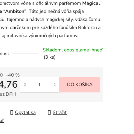
edníctvom vône s oficiálnym parfémom
Magical
e “Ambiton”
. Táto jedinečná vôňa spája
iu, tajomno a nádych magickej sily, vďaka čomu
lnym darčekom pre každého fanúšika Rokfortu a
 aj milovníka výnimočných parfumov.
iek.
Skladom, odosielame ihneď
nosť
(3 ks)
90
–40 %
4,76
DO KOŠÍKA
bez DPH
tková cena:
Opýtať sa
Strážiť
ať