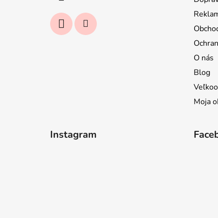
e
Reklam
Obcho
Ochran
O nás
Blog
Veľkoo
Moja o
Instagram
Face