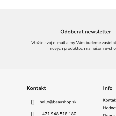
Odoberať newsletter
Vložte svoj e-mail a my Vám budeme zasielať
nových produktoch na našom e-sho
Z
á
Kontakt
Info
p
ä
Kontak
hello
@
beaushop.sk
t
Hodnot
i
+421 948 518 180
Doprav