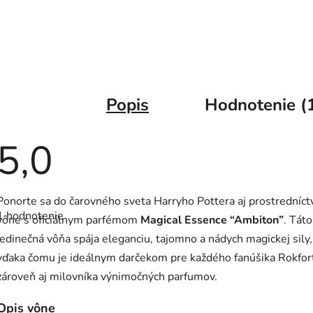
Popis
Hodnotenie (
5,0
Priemerné
Ponorte sa do čarovného sveta Harryho Pottera aj prostredníc
hodnotenie
1 hodnotenie
produktu
vône s oficiálnym parfémom
Magical Essence “Ambiton”
. Táto
je
jedinečná vôňa spája eleganciu, tajomno a nádych magickej sily,
5,0
z
vďaka čomu je ideálnym darčekom pre každého fanúšika Rokfor
5
hviezdičiek.
zároveň aj milovníka výnimočných parfumov.
Opis vône