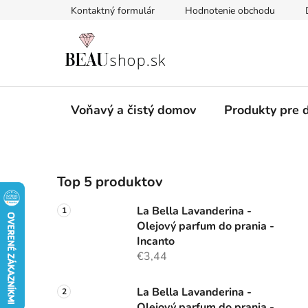
Prejsť
Kontaktný formulár
Hodnotenie obchodu
na
obsah
Voňavý a čistý domov
Produkty pre d
B
Top 5 produktov
o
č
La Bella Lavanderina -
n
Olejový parfum do prania -
ý
Incanto
p
€3,44
a
n
La Bella Lavanderina -
Olejový parfum do prania -