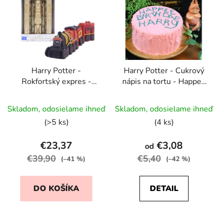
Harry Potter -
Harry Potter - Cukrový
Rokfortský expres -
nápis na tortu - Happee
Forma na pečenie
Birthdae Harry
Skladom, odosielame ihneď
Skladom, odosielame ihneď
(>5 ks)
(4 ks)
€23,37
€3,08
od
€39,90
€5,40
(–41 %)
(–42 %)
DO KOŠÍKA
DETAIL