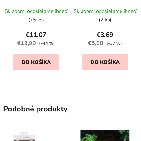
žabky
motívov
Priemerné
Skladom, odosielame ihneď
Skladom, odosielame ihneď
hodnotenie
(>5 ks)
(2 ks)
produktu
je
€11,07
€3,69
5,0
€19,99
€5,90
(–44 %)
(–37 %)
z
5
DO KOŠÍKA
DO KOŠÍKA
hviezdičiek.
Podobné produkty