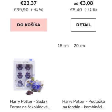
€23,37
€3,08
od
€39,90
€5,40
(–41 %)
(–42 %)
DO KOŠÍKA
DETAIL
15 cm
20 cm
Harry Potter - Sada /
Harry Potter - Podložka
Forma na čokoládové
na fondán - kombinácia