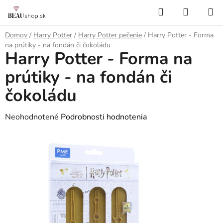
Prejsť
Hľadať
NÁKUP
na
KOŠÍK
obsah
Domov
/
Harry Potter
/
Harry Potter pečenie
/
Harry Potter - Forma
na prútiky - na fondán či čokoládu
Harry Potter - Forma na
prútiky - na fondán či
čokoládu
Priemerné
Neohodnotené
Podrobnosti hodnotenia
hodnotenie
produktu
je
0,0
z
5
hviezdičiek.