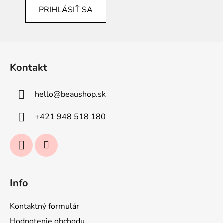
PRIHLÁSIŤ SA
Z
á
Kontakt
p
ä
hello
@
beaushop.sk
t
i
+421 948 518 180
e
Info
Kontaktný formulár
Hodnotenie obchodu