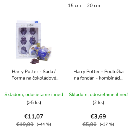
15 cm
20 cm
Harry Potter - Sada /
Harry Potter - Podložka
Forma na čokoládové
na fondán - kombinácia
žabky
motívov
Priemerné
Skladom, odosielame ihneď
Skladom, odosielame ihneď
hodnotenie
(>5 ks)
(2 ks)
produktu
je
€11,07
€3,69
5,0
€19,99
€5,90
(–44 %)
(–37 %)
z