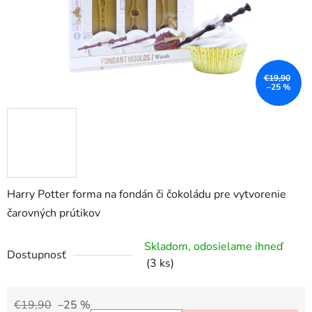
€19,90
–25 %
Harry Potter forma na fondán či čokoládu pre vytvorenie
čarovných prútikov
Skladom, odosielame ihneď
Dostupnosť
(3 ks)
€19,90
–25 %