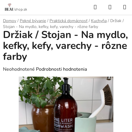
Prejsť
Hľadať
NÁKUP
na
KOŠÍK
obsah
Domov
/
Pekné bývanie
/
Praktická domácnosť
/
Kuchyňa
/
Držiak /
Stojan - Na mydlo, kefky, kefy, varechy - rôzne farby
Držiak / Stojan - Na mydlo,
kefky, kefy, varechy - rôzne
farby
Priemerné
Neohodnotené
Podrobnosti hodnotenia
hodnotenie
produktu
je
0,0
z
5
hviezdičiek.