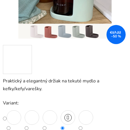
€17,22
–50 %
Praktický a elegantný držiak na tekuté mydlo a
kefky/kefy/varešky.
Variant: