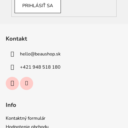
PRIHLÁSIŤ SA
Z
á
Kontakt
p
ä
hello
@
beaushop.sk
t
i
+421 948 518 180
e
Info
Kontaktný formulár
Hodnotenie obchodu