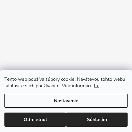
Tento web používa súbory cookie. Návštevou tohto webu
súhlasíte s ich používaním. Viac informácií
tu.
Nastavenie
Vytvoril Shoptet
Odmietnuť
Súhlasím
Copyright 2026
BEAUshop.sk
. Všetky práva vyhradené.
Upraviť nastavenie cookies