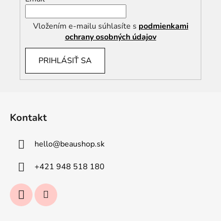
Vložením e-mailu súhlasíte s
podmienkami
ochrany osobných údajov
PRIHLÁSIŤ SA
Z
á
Kontakt
p
ä
hello
@
beaushop.sk
t
i
+421 948 518 180
e