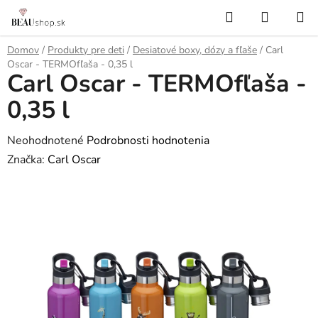
Prejsť
Hľadať
NÁKUP
na
KOŠÍK
obsah
Domov
/
Produkty pre deti
/
Desiatové boxy, dózy a fľaše
/
Carl
Oscar - TERMOfľaša - 0,35 l
Carl Oscar - TERMOfľaša -
0,35 l
Priemerné
Neohodnotené
Podrobnosti hodnotenia
hodnotenie
Značka:
Carl Oscar
produktu
je
0,0
z
5
hviezdičiek.