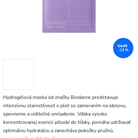
hviezdičiek.
€4,99
–13 %
Hydrogélová maska od značky Biodance predstavuje
intenzívnu starostlivosť o pleť so zameraním na obnovu,
spevnenie a viditeľné omladenie. Vďaka vysoko
koncentrovanej esencii pôsobí do hĺbky, pomáha udržiavať
optimálnu hydratáciu a zanecháva pokožku pružnú,