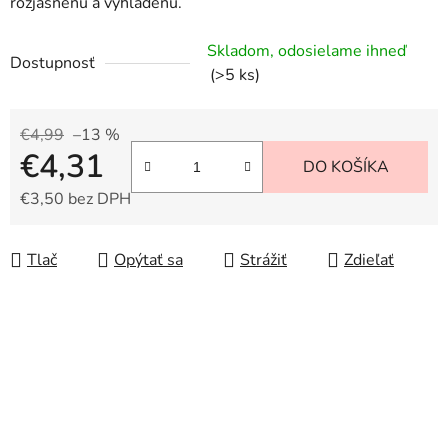
rozjasnenú a vyhladenú.
Skladom, odosielame ihneď
Dostupnosť
(>5 ks)
€4,99
–13 %
€4,31
DO KOŠÍKA
€3,50 bez DPH
Jednotková cena:
Tlač
Opýtať sa
Strážiť
Zdieľať