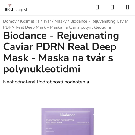
Prejsť
Hľadať
NÁKUP
na
KOŠÍK
obsah
Domov
/
Kozmetika
/
Tvár
/
Masky
/
Biodance - Rejuvenating Caviar
PDRN Real Deep Mask - Maska na tvár s polynukleotidmi
Biodance - Rejuvenating
Caviar PDRN Real Deep
Mask - Maska na tvár s
polynukleotidmi
Priemerné
Neohodnotené
Podrobnosti hodnotenia
hodnotenie
produktu
je
0,0
z
5