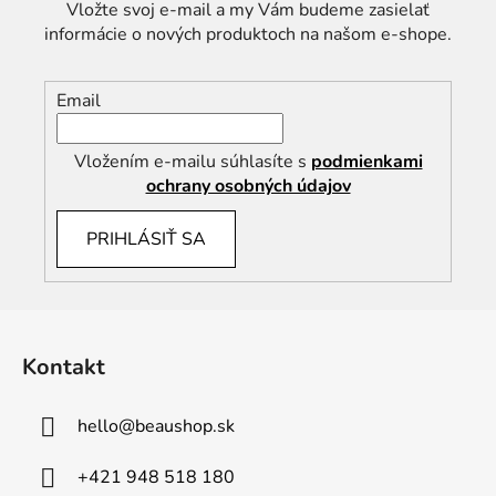
Vložte svoj e-mail a my Vám budeme zasielať
informácie o nových produktoch na našom e-shope.
Email
Vložením e-mailu súhlasíte s
podmienkami
ochrany osobných údajov
PRIHLÁSIŤ SA
Z
á
Kontakt
p
ä
hello
@
beaushop.sk
t
i
+421 948 518 180
e