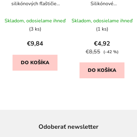
silikónových fľaštičiek
Silikónové
na omáčku/dip -
Košíčky/Poháriky - Sada
jednorožce (60 ml)
ružová
Skladom, odosielame ihneď
Skladom, odosielame ihneď
(3 ks)
(1 ks)
€9,84
€4,92
€8,55
(–42 %)
DO KOŠÍKA
DO KOŠÍKA
Odoberať newsletter