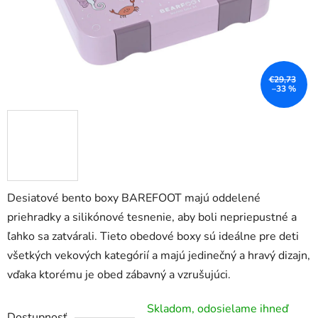
€29,73
–33 %
Desiatové bento boxy BAREFOOT majú oddelené
priehradky a silikónové tesnenie, aby boli nepriepustné a
ľahko sa zatvárali.
Tieto obedové boxy sú ideálne pre deti
všetkých vekových kategórií a majú jedinečný a hravý dizajn,
vďaka ktorému je obed zábavný a vzrušujúci.
Skladom, odosielame ihneď
Dostupnosť