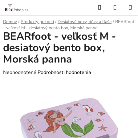
Prejsť
Hľadať
NÁKUP
na
KOŠÍK
obsah
Domov
/
Produkty pre deti
/
Desiatové boxy, dózy a fľaše
/
BEARfoot
- veľkosť M - desiatový bento box, Morská panna
BEARfoot - veľkosť M -
desiatový bento box,
Morská panna
Priemerné
Neohodnotené
Podrobnosti hodnotenia
hodnotenie
produktu
je
0,0
z
5
hviezdičiek.