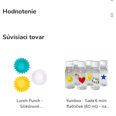
Hodnotenie
Súvisiaci tovar
Lunch Punch -
Yumbox - Sada 6 mini
Silikónové
fľaštičiek (60 ml) - na
Košíčky/Poháriky - Sada
džús, sirup, šťavu